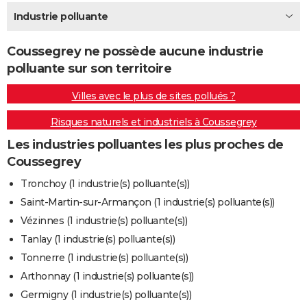
City break
Voyage de noces
Climat
Destinations
Voyage nature
Forum
+
Industrie polluante
PHOTO
GUIDES D'ACHAT
Coussegrey ne possède aucune industrie
polluante sur son territoire
BONS PLANS
Villes avec le plus de sites pollués ?
CARTE DE VOEUX
Risques naturels et industriels à Coussegrey
Carte Bonne année
Carte Pâques
Carte de Noël
Carte Saint-Valentin
Carte d'anniversaire
DICTIONNAIRE
Les industries polluantes les plus proches de
Biographies
Expressions
Dictionnaire
Citations
Proverbes
PROGRAMME TV
Coussegrey
COPAINS D'AVANT
Tronchoy (1 industrie(s) polluante(s))
Saint-Martin-sur-Armançon (1 industrie(s) polluante(s))
Se connecter
Collèges
Universités
Service militaire
S'inscrire
Lycées
Primaires
Entreprises
Avis de recherche
AVIS DE DÉCÈS
Vézinnes (1 industrie(s) polluante(s))
FORUM
Tanlay (1 industrie(s) polluante(s))
Tonnerre (1 industrie(s) polluante(s))
Lifestyle
Sport
Television
Cinema
Bricolage
Culture
Auto
Voyage
Arthonnay (1 industrie(s) polluante(s))
Germigny (1 industrie(s) polluante(s))