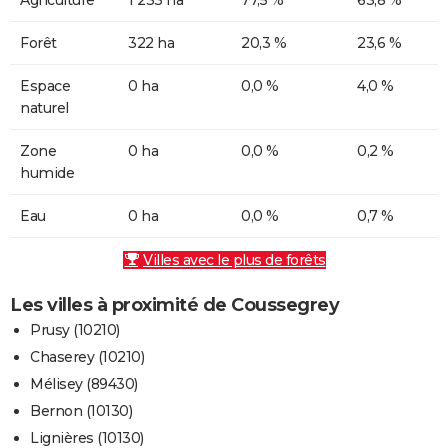
Forêt
322 ha
20,3 %
23,6 %
Espace
0 ha
0,0 %
4,0 %
naturel
Zone
0 ha
0,0 %
0,2 %
humide
Eau
0 ha
0,0 %
0,7 %
Villes avec le plus de forêts
Les villes à proximité de Coussegrey
Prusy (10210)
Chaserey (10210)
Mélisey (89430)
Bernon (10130)
Lignières (10130)