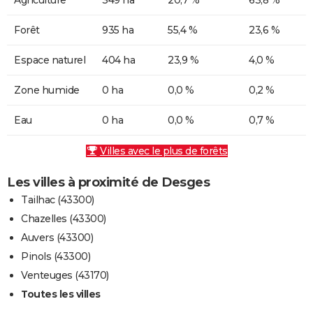
Forêt
935 ha
55,4 %
23,6 %
Espace naturel
404 ha
23,9 %
4,0 %
Zone humide
0 ha
0,0 %
0,2 %
Eau
0 ha
0,0 %
0,7 %
Villes avec le plus de forêts
Les villes à proximité de Desges
Tailhac (43300)
Chazelles (43300)
Auvers (43300)
Pinols (43300)
Venteuges (43170)
Toutes les villes