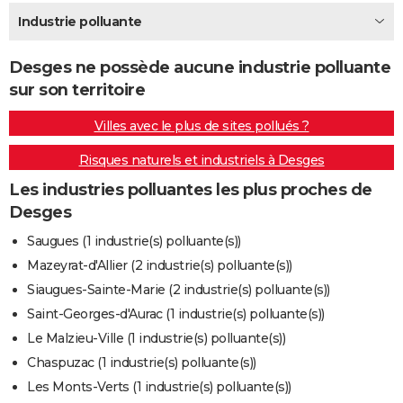
City break
Voyage de noces
Climat
Destinations
Voyage nature
Forum
+
Industrie polluante
PHOTO
GUIDES D'ACHAT
Desges ne possède aucune industrie polluante
sur son territoire
BONS PLANS
Villes avec le plus de sites pollués ?
CARTE DE VOEUX
Risques naturels et industriels à Desges
Carte Bonne année
Carte Pâques
Carte de Noël
Carte Saint-Valentin
Carte d'anniversaire
DICTIONNAIRE
Les industries polluantes les plus proches de
Biographies
Expressions
Dictionnaire
Citations
Proverbes
PROGRAMME TV
Desges
COPAINS D'AVANT
Saugues (1 industrie(s) polluante(s))
Mazeyrat-d'Allier (2 industrie(s) polluante(s))
Se connecter
Collèges
Universités
Service militaire
S'inscrire
Lycées
Primaires
Entreprises
Avis de recherche
AVIS DE DÉCÈS
Siaugues-Sainte-Marie (2 industrie(s) polluante(s))
FORUM
Saint-Georges-d'Aurac (1 industrie(s) polluante(s))
Le Malzieu-Ville (1 industrie(s) polluante(s))
Lifestyle
Sport
Television
Cinema
Bricolage
Culture
Auto
Voyage
Chaspuzac (1 industrie(s) polluante(s))
Les Monts-Verts (1 industrie(s) polluante(s))