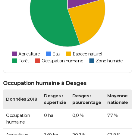
Agriculture
Eau
Espace naturel
Forêt
Occupation humaine
Zone humide
Occupation humaine à Desges
Desges :
Desges :
Moyenne
Données 2018
superficie
pourcentage
nationale
Occupation
0 ha
0,0 %
7,7 %
humaine
Agriculture
349 ha
20,7 %
63,8 %