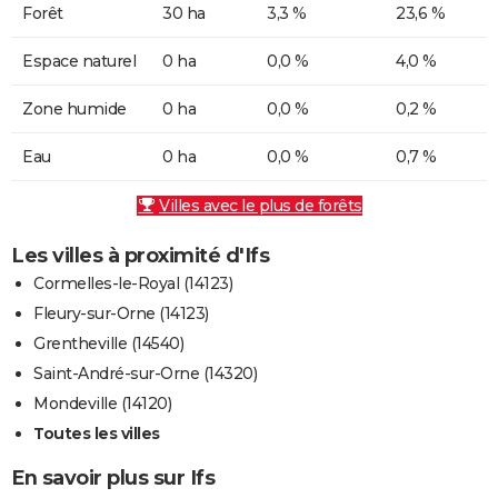
Forêt
30 ha
3,3 %
23,6 %
Espace naturel
0 ha
0,0 %
4,0 %
Zone humide
0 ha
0,0 %
0,2 %
Eau
0 ha
0,0 %
0,7 %
Villes avec le plus de forêts
Les villes à proximité d'Ifs
Cormelles-le-Royal (14123)
Fleury-sur-Orne (14123)
Grentheville (14540)
Saint-André-sur-Orne (14320)
Mondeville (14120)
Toutes les villes
En savoir plus sur Ifs