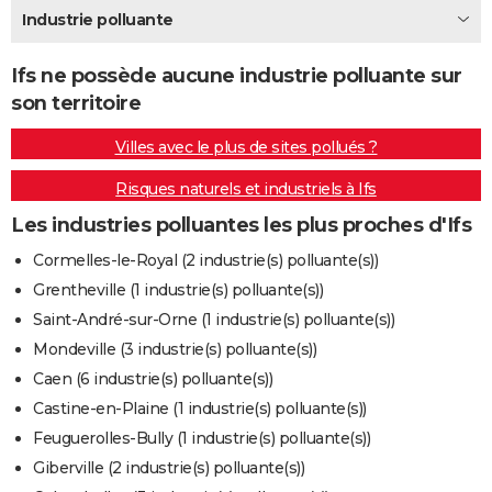
Industrie polluante
City break
Voyage de noces
Climat
Destinations
Voyage nature
Forum
+
PHOTO
GUIDES D'ACHAT
Ifs ne possède aucune industrie polluante sur
son territoire
BONS PLANS
Villes avec le plus de sites pollués ?
CARTE DE VOEUX
Risques naturels et industriels à Ifs
Carte Bonne année
Carte Pâques
Carte de Noël
Carte Saint-Valentin
Carte d'anniversaire
DICTIONNAIRE
Les industries polluantes les plus proches d'Ifs
Biographies
Expressions
Dictionnaire
Citations
Proverbes
PROGRAMME TV
Cormelles-le-Royal (2 industrie(s) polluante(s))
Grentheville (1 industrie(s) polluante(s))
COPAINS D'AVANT
Saint-André-sur-Orne (1 industrie(s) polluante(s))
Se connecter
Collèges
Universités
Service militaire
S'inscrire
Lycées
Primaires
Entreprises
Avis de recherche
AVIS DE DÉCÈS
Mondeville (3 industrie(s) polluante(s))
Caen (6 industrie(s) polluante(s))
FORUM
Castine-en-Plaine (1 industrie(s) polluante(s))
Lifestyle
Sport
Television
Cinema
Bricolage
Culture
Auto
Voyage
Feuguerolles-Bully (1 industrie(s) polluante(s))
Giberville (2 industrie(s) polluante(s))