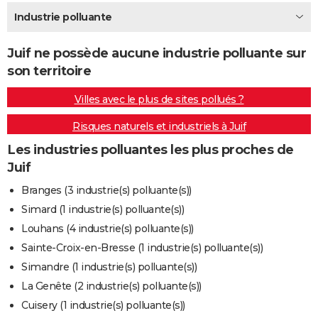
City break
Voyage de noces
Climat
Destinations
Voyage nature
Forum
+
Industrie polluante
PHOTO
GUIDES D'ACHAT
Juif ne possède aucune industrie polluante sur
son territoire
BONS PLANS
Villes avec le plus de sites pollués ?
CARTE DE VOEUX
Risques naturels et industriels à Juif
Carte Bonne année
Carte Pâques
Carte de Noël
Carte Saint-Valentin
Carte d'anniversaire
DICTIONNAIRE
Les industries polluantes les plus proches de
Biographies
Expressions
Dictionnaire
Citations
Proverbes
PROGRAMME TV
Juif
COPAINS D'AVANT
Branges (3 industrie(s) polluante(s))
Simard (1 industrie(s) polluante(s))
Se connecter
Collèges
Universités
Service militaire
S'inscrire
Lycées
Primaires
Entreprises
Avis de recherche
AVIS DE DÉCÈS
Louhans (4 industrie(s) polluante(s))
FORUM
Sainte-Croix-en-Bresse (1 industrie(s) polluante(s))
Simandre (1 industrie(s) polluante(s))
Lifestyle
Sport
Television
Cinema
Bricolage
Culture
Auto
Voyage
La Genête (2 industrie(s) polluante(s))
Cuisery (1 industrie(s) polluante(s))