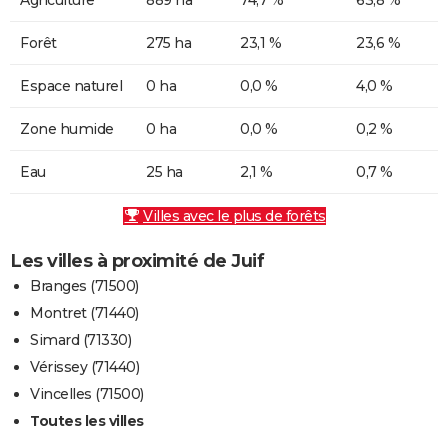
Forêt
275 ha
23,1 %
23,6 %
Espace naturel
0 ha
0,0 %
4,0 %
Zone humide
0 ha
0,0 %
0,2 %
Eau
25 ha
2,1 %
0,7 %
Villes avec le plus de forêts
Les villes à proximité de Juif
Branges (71500)
Montret (71440)
Simard (71330)
Vérissey (71440)
Vincelles (71500)
Toutes les villes