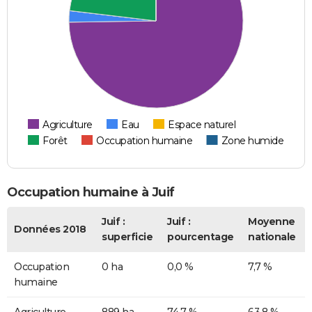
Agriculture
Eau
Espace naturel
Forêt
Occupation humaine
Zone humide
Occupation humaine à Juif
Juif :
Juif :
Moyenne
Données 2018
superficie
pourcentage
nationale
Occupation
0 ha
0,0 %
7,7 %
humaine
Agriculture
889 ha
74,7 %
63,8 %