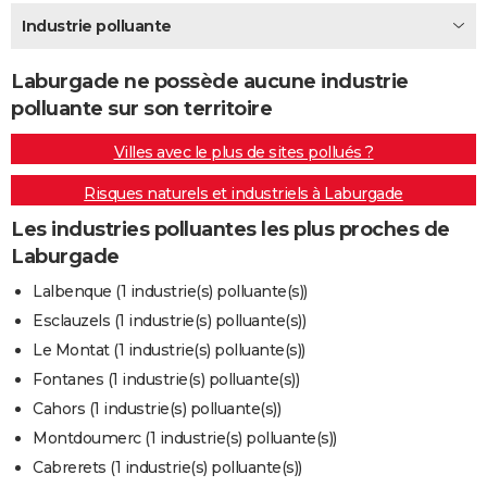
City break
Voyage de noces
Climat
Destinations
Voyage nature
Forum
+
Industrie polluante
PHOTO
GUIDES D'ACHAT
Laburgade ne possède aucune industrie
polluante sur son territoire
BONS PLANS
Villes avec le plus de sites pollués ?
CARTE DE VOEUX
Risques naturels et industriels à Laburgade
Carte Bonne année
Carte Pâques
Carte de Noël
Carte Saint-Valentin
Carte d'anniversaire
DICTIONNAIRE
Les industries polluantes les plus proches de
Biographies
Expressions
Dictionnaire
Citations
Proverbes
PROGRAMME TV
Laburgade
COPAINS D'AVANT
Lalbenque (1 industrie(s) polluante(s))
Esclauzels (1 industrie(s) polluante(s))
Se connecter
Collèges
Universités
Service militaire
S'inscrire
Lycées
Primaires
Entreprises
Avis de recherche
AVIS DE DÉCÈS
Le Montat (1 industrie(s) polluante(s))
FORUM
Fontanes (1 industrie(s) polluante(s))
Cahors (1 industrie(s) polluante(s))
Lifestyle
Sport
Television
Cinema
Bricolage
Culture
Auto
Voyage
Montdoumerc (1 industrie(s) polluante(s))
Cabrerets (1 industrie(s) polluante(s))