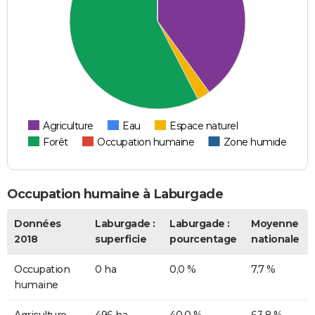
Agriculture
Eau
Espace naturel
Forêt
Occupation humaine
Zone humide
Occupation humaine à Laburgade
Données
Laburgade :
Laburgade :
Moyenne
2018
superficie
pourcentage
nationale
Occupation
0 ha
0,0 %
7,7 %
humaine
Agriculture
496 ha
40,0 %
63,8 %