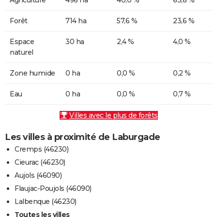
Forêt
714 ha
57,6 %
23,6 %
Espace
30 ha
2,4 %
4,0 %
naturel
Zone humide
0 ha
0,0 %
0,2 %
Eau
0 ha
0,0 %
0,7 %
Villes avec le plus de forêts
Les villes à proximité de Laburgade
Cremps (46230)
Cieurac (46230)
Aujols (46090)
Flaujac-Poujols (46090)
Lalbenque (46230)
Toutes les villes