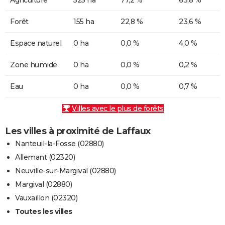
Forêt
155 ha
22,8 %
23,6 %
Espace naturel
0 ha
0,0 %
4,0 %
Zone humide
0 ha
0,0 %
0,2 %
Eau
0 ha
0,0 %
0,7 %
Villes avec le plus de forêts
Les villes à proximité de Laffaux
Nanteuil-la-Fosse (02880)
Allemant (02320)
Neuville-sur-Margival (02880)
Margival (02880)
Vauxaillon (02320)
Toutes les villes