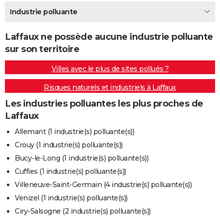
City break
Voyage de noces
Climat
Destinations
Voyage nature
Forum
+
Industrie polluante
PHOTO
GUIDES D'ACHAT
Laffaux ne possède aucune industrie polluante
sur son territoire
BONS PLANS
Villes avec le plus de sites pollués ?
CARTE DE VOEUX
Risques naturels et industriels à Laffaux
Carte Bonne année
Carte Pâques
Carte de Noël
Carte Saint-Valentin
Carte d'anniversaire
DICTIONNAIRE
Les industries polluantes les plus proches de
Biographies
Expressions
Dictionnaire
Citations
Proverbes
PROGRAMME TV
Laffaux
COPAINS D'AVANT
Allemant (1 industrie(s) polluante(s))
Crouy (1 industrie(s) polluante(s))
Se connecter
Collèges
Universités
Service militaire
S'inscrire
Lycées
Primaires
Entreprises
Avis de recherche
AVIS DE DÉCÈS
Bucy-le-Long (1 industrie(s) polluante(s))
FORUM
Cuffies (1 industrie(s) polluante(s))
Villeneuve-Saint-Germain (4 industrie(s) polluante(s))
Lifestyle
Sport
Television
Cinema
Bricolage
Culture
Auto
Voyage
Venizel (1 industrie(s) polluante(s))
Ciry-Salsogne (2 industrie(s) polluante(s))