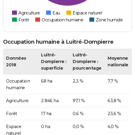
Agriculture
Eau
Espace naturel
Forêt
Occupation humaine
Zone humide
Occupation humaine à Luitré-Dompierre
Luitré-
Luitré-
Données
Moyenne
Dompierre :
Dompierre :
2018
nationale
superficie
pourcentage
Occupation
68 ha
2,3 %
7,7 %
humaine
Agriculture
2 846 ha
97,1 %
63,8 %
Forêt
17 ha
0,6 %
23,6 %
Espace
0 ha
0,0 %
4,0 %
naturel