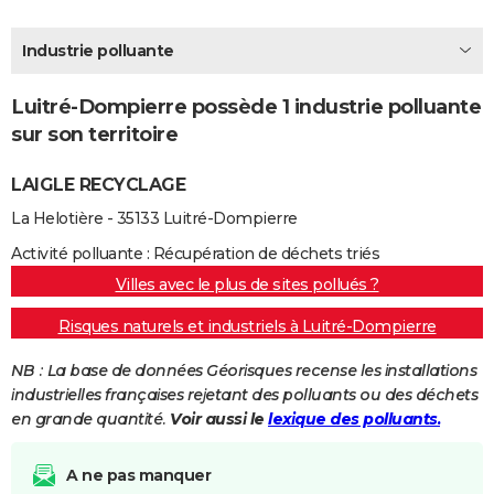
City break
Voyage de noces
Climat
Destinations
Voyage nature
Forum
+
PHOTO
Industrie polluante
GUIDES D'ACHAT
Luitré-Dompierre possède 1 industrie polluante
BONS PLANS
sur son territoire
CARTE DE VOEUX
LAIGLE RECYCLAGE
Carte Bonne année
Carte Pâques
Carte de Noël
Carte Saint-Valentin
Carte d'anniversaire
DICTIONNAIRE
La Helotière - 35133 Luitré-Dompierre
Biographies
Expressions
Dictionnaire
Citations
Proverbes
PROGRAMME TV
Activité polluante : Récupération de déchets triés
Villes avec le plus de sites pollués ?
COPAINS D'AVANT
Risques naturels et industriels à Luitré-Dompierre
Se connecter
Collèges
Universités
Service militaire
S'inscrire
Lycées
Primaires
Entreprises
Avis de recherche
AVIS DE DÉCÈS
NB : La base de données Géorisques recense les installations
FORUM
industrielles françaises rejetant des polluants ou des déchets
en grande quantité.
Voir aussi le
lexique des polluants.
Lifestyle
Sport
Television
Cinema
Bricolage
Culture
Auto
Voyage
A ne pas manquer