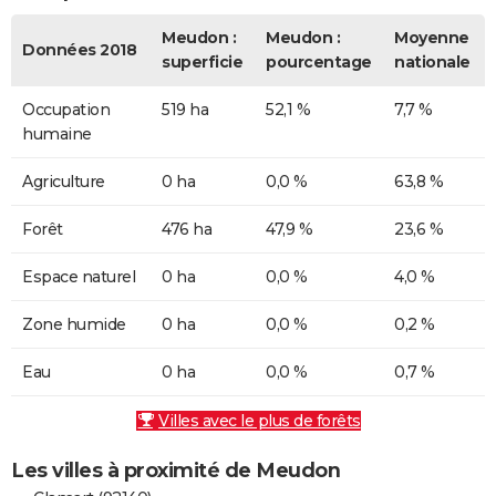
Meudon :
Meudon :
Moyenne
Données 2018
superficie
pourcentage
nationale
Occupation
519 ha
52,1 %
7,7 %
humaine
Agriculture
0 ha
0,0 %
63,8 %
Forêt
476 ha
47,9 %
23,6 %
Espace naturel
0 ha
0,0 %
4,0 %
Zone humide
0 ha
0,0 %
0,2 %
Eau
0 ha
0,0 %
0,7 %
Villes avec le plus de forêts
Les villes à proximité de Meudon