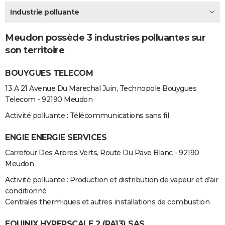
City break
Voyage de noces
Climat
Destinations
Voyage nature
Forum
+
Industrie polluante
PHOTO
GUIDES D'ACHAT
Meudon possède 3 industries polluantes sur
son territoire
BONS PLANS
BOUYGUES TELECOM
CARTE DE VOEUX
13 A 21 Avenue Du Marechal Juin, Technopole Bouygues
Carte Bonne année
Carte Pâques
Carte de Noël
Carte Saint-Valentin
Carte d'anniversaire
DICTIONNAIRE
Telecom - 92190 Meudon
Biographies
Expressions
Dictionnaire
Citations
Proverbes
PROGRAMME TV
Activité polluante : Télécommunications sans fil
COPAINS D'AVANT
ENGIE ENERGIE SERVICES
Carrefour Des Arbres Verts, Route Du Pave Blanc - 92190
Se connecter
Collèges
Universités
Service militaire
S'inscrire
Lycées
Primaires
Entreprises
Avis de recherche
AVIS DE DÉCÈS
Meudon
FORUM
Activité polluante : Production et distribution de vapeur et d'air
conditionné
Lifestyle
Sport
Television
Cinema
Bricolage
Culture
Auto
Voyage
Centrales thermiques et autres installations de combustion
EQUINIX HYPERSCALE 2 (PA13) SAS