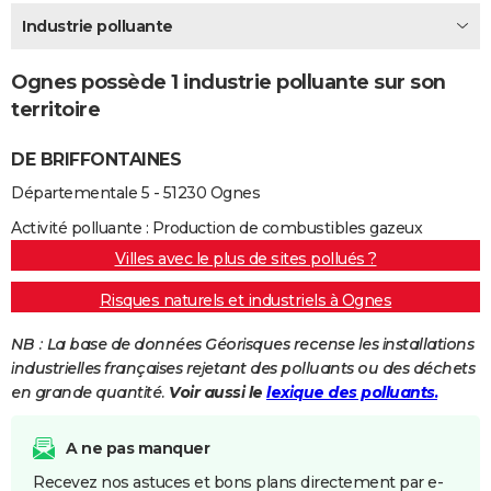
City break
Voyage de noces
Climat
Destinations
Voyage nature
Forum
+
Industrie polluante
PHOTO
GUIDES D'ACHAT
Ognes possède 1 industrie polluante sur son
territoire
BONS PLANS
DE BRIFFONTAINES
CARTE DE VOEUX
Départementale 5 - 51230 Ognes
Carte Bonne année
Carte Pâques
Carte de Noël
Carte Saint-Valentin
Carte d'anniversaire
DICTIONNAIRE
Activité polluante : Production de combustibles gazeux
Biographies
Expressions
Dictionnaire
Citations
Proverbes
PROGRAMME TV
Villes avec le plus de sites pollués ?
COPAINS D'AVANT
Risques naturels et industriels à Ognes
Se connecter
Collèges
Universités
Service militaire
S'inscrire
Lycées
Primaires
Entreprises
Avis de recherche
AVIS DE DÉCÈS
NB : La base de données Géorisques recense les installations
industrielles françaises rejetant des polluants ou des déchets
FORUM
en grande quantité.
Voir aussi le
lexique des polluants.
Lifestyle
Sport
Television
Cinema
Bricolage
Culture
Auto
Voyage
A ne pas manquer
Recevez nos astuces et bons plans directement par e-