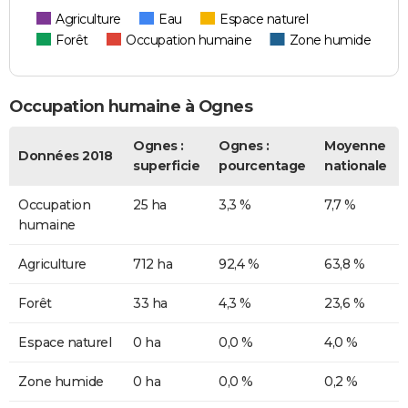
Agriculture
Eau
Espace naturel
Forêt
Occupation humaine
Zone humide
Occupation humaine à Ognes
Ognes :
Ognes :
Moyenne
Données 2018
superficie
pourcentage
nationale
Occupation
25 ha
3,3 %
7,7 %
humaine
Agriculture
712 ha
92,4 %
63,8 %
Forêt
33 ha
4,3 %
23,6 %
Espace naturel
0 ha
0,0 %
4,0 %
Zone humide
0 ha
0,0 %
0,2 %