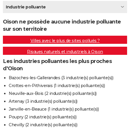
City break
Voyage de noces
Climat
Destinations
Voyage nature
Forum
+
Industrie polluante
PHOTO
GUIDES D'ACHAT
Oison ne possède aucune industrie polluante
sur son territoire
BONS PLANS
Villes avec le plus de sites pollués ?
CARTE DE VOEUX
Risques naturels et industriels à Oison
Carte Bonne année
Carte Pâques
Carte de Noël
Carte Saint-Valentin
Carte d'anniversaire
DICTIONNAIRE
Les industries polluantes les plus proches
Biographies
Expressions
Dictionnaire
Citations
Proverbes
PROGRAMME TV
d'Oison
COPAINS D'AVANT
Bazoches-les-Gallerandes (3 industrie(s) polluante(s))
Crottes-en-Pithiverais (1 industrie(s) polluante(s))
Se connecter
Collèges
Universités
Service militaire
S'inscrire
Lycées
Primaires
Entreprises
Avis de recherche
AVIS DE DÉCÈS
Neuville-aux-Bois (2 industrie(s) polluante(s))
FORUM
Artenay (3 industrie(s) polluante(s))
Janville-en-Beauce (1 industrie(s) polluante(s))
Lifestyle
Sport
Television
Cinema
Bricolage
Culture
Auto
Voyage
Poupry (2 industrie(s) polluante(s))
Chevilly (2 industrie(s) polluante(s))