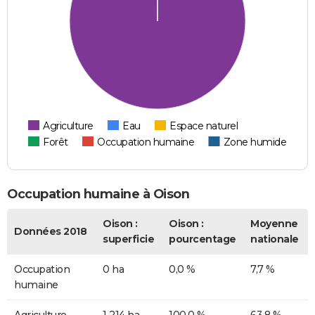
Agriculture
Eau
Espace naturel
Forêt
Occupation humaine
Zone humide
Occupation humaine à Oison
Oison :
Oison :
Moyenne
Données 2018
superficie
pourcentage
nationale
Occupation
0 ha
0,0 %
7,7 %
humaine
Agriculture
1 214 ha
100,0 %
63,8 %