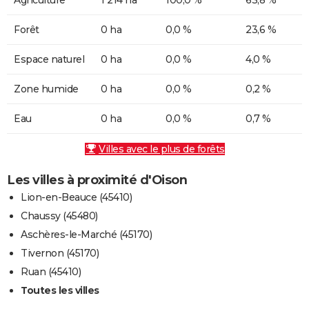
Forêt
0 ha
0,0 %
23,6 %
Espace naturel
0 ha
0,0 %
4,0 %
Zone humide
0 ha
0,0 %
0,2 %
Eau
0 ha
0,0 %
0,7 %
Villes avec le plus de forêts
Les villes à proximité d'Oison
Lion-en-Beauce (45410)
Chaussy (45480)
Aschères-le-Marché (45170)
Tivernon (45170)
Ruan (45410)
Toutes les villes