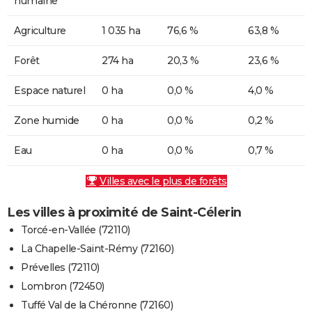
humaine
Agriculture
1 035 ha
76,6 %
63,8 %
Forêt
274 ha
20,3 %
23,6 %
Espace naturel
0 ha
0,0 %
4,0 %
Zone humide
0 ha
0,0 %
0,2 %
Eau
0 ha
0,0 %
0,7 %
Villes avec le plus de forêts
Les villes à proximité de Saint-Célerin
Torcé-en-Vallée (72110)
La Chapelle-Saint-Rémy (72160)
Prévelles (72110)
Lombron (72450)
Tuffé Val de la Chéronne (72160)