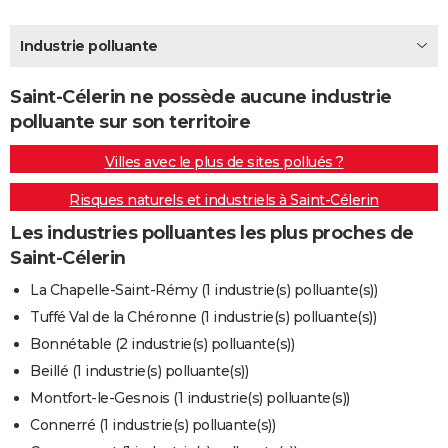
City break
Voyage de noces
Climat
Destinations
Voyage nature
Forum
+
PHOTO
Industrie polluante
GUIDES D'ACHAT
Saint-Célerin ne possède aucune industrie
BONS PLANS
polluante sur son territoire
CARTE DE VOEUX
Villes avec le plus de sites pollués ?
Carte Bonne année
Carte Pâques
Carte de Noël
Carte Saint-Valentin
Carte d'anniversaire
DICTIONNAIRE
Risques naturels et industriels à Saint-Célerin
Biographies
Expressions
Dictionnaire
Citations
Proverbes
PROGRAMME TV
Les industries polluantes les plus proches de
Saint-Célerin
COPAINS D'AVANT
La Chapelle-Saint-Rémy (1 industrie(s) polluante(s))
Se connecter
Collèges
Universités
Service militaire
S'inscrire
Lycées
Primaires
Entreprises
Avis de recherche
AVIS DE DÉCÈS
Tuffé Val de la Chéronne (1 industrie(s) polluante(s))
Bonnétable (2 industrie(s) polluante(s))
FORUM
Beillé (1 industrie(s) polluante(s))
Lifestyle
Sport
Television
Cinema
Bricolage
Culture
Auto
Voyage
Montfort-le-Gesnois (1 industrie(s) polluante(s))
Connerré (1 industrie(s) polluante(s))