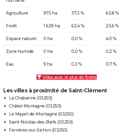
humaine
Agriculture
973 ha
37,3 %
63,8 %
Forêt
1 629 ha
62,4 %
23,6 %
Espace naturel
0 ha
0,0 %
4,0 %
Zone humide
0 ha
0,0 %
0,2 %
Eau
9 ha
0,3 %
0,7 %
Villes avec le plus de forêts
Les villes à proximité de Saint-Clément
La Chabanne (03250)
Châtel-Montagne (03250)
Le Mayet-de-Montagne (03250)
Saint-Nicolas-des-Biefs (03250)
Ferrières-sur-Sichon (03250)