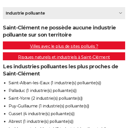
City break
Voyage de noces
Climat
Destinations
Voyage nature
Forum
+
PHOTO
Industrie polluante
GUIDES D'ACHAT
Saint-Clément ne possède aucune industrie
BONS PLANS
polluante sur son territoire
CARTE DE VOEUX
Villes avec le plus de sites pollués ?
Carte Bonne année
Carte Pâques
Carte de Noël
Carte Saint-Valentin
Carte d'anniversaire
DICTIONNAIRE
Risques naturels et industriels à Saint-Clément
Biographies
Expressions
Dictionnaire
Citations
Proverbes
PROGRAMME TV
Les industries polluantes les plus proches de
Saint-Clément
COPAINS D'AVANT
Saint-Alban-les-Eaux (1 industrie(s) polluante(s))
Se connecter
Collèges
Universités
Service militaire
S'inscrire
Lycées
Primaires
Entreprises
Avis de recherche
AVIS DE DÉCÈS
Palladuc (1 industrie(s) polluante(s))
Saint-Yorre (2 industrie(s) polluante(s))
FORUM
Puy-Guillaume (1 industrie(s) polluante(s))
Lifestyle
Sport
Television
Cinema
Bricolage
Culture
Auto
Voyage
Cusset (4 industrie(s) polluante(s))
Abrest (1 industrie(s) polluante(s))