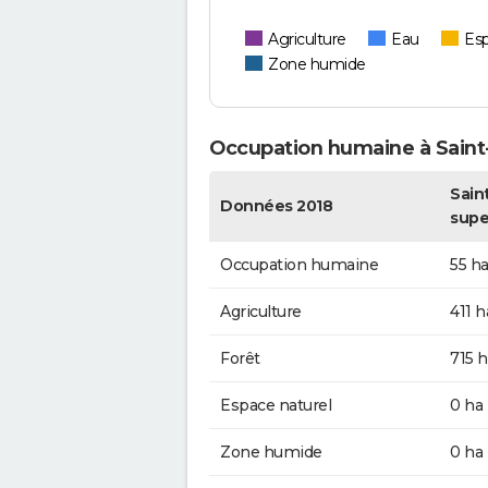
Agriculture
Eau
Esp
Zone humide
Occupation humaine à Sain
Sain
Données 2018
supe
Occupation humaine
55 h
Agriculture
411 h
Forêt
715 h
Espace naturel
0 ha
Zone humide
0 ha