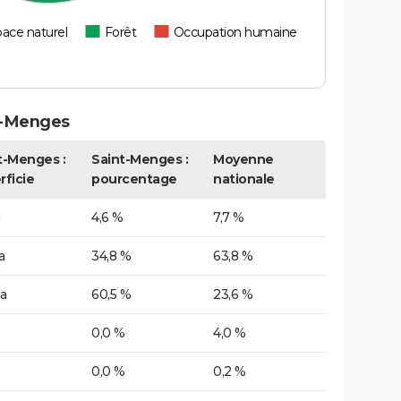
ace naturel
Forêt
Occupation humaine
t-Menges
t-Menges :
Saint-Menges :
Moyenne
rficie
pourcentage
nationale
a
4,6 %
7,7 %
a
34,8 %
63,8 %
a
60,5 %
23,6 %
0,0 %
4,0 %
0,0 %
0,2 %