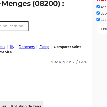
t-Menges (08200) :
Actu
Spo
Les 
eux
Illy
Donchery
Floing
Comparer Saint-
e ville
Mise à jour le 26/03/26
l'air
Pollution de l'eau