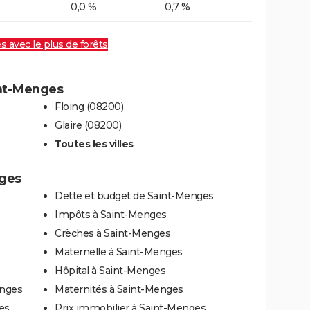
0,0 %
0,7 %
es avec le plus de forêts
int-Menges
Floing (08200)
Glaire (08200)
Toutes les villes
nges
Dette et budget de Saint-Menges
Impôts à Saint-Menges
Crèches à Saint-Menges
Maternelle à Saint-Menges
Hôpital à Saint-Menges
enges
Maternités à Saint-Menges
es
Prix immobilier à Saint-Menges