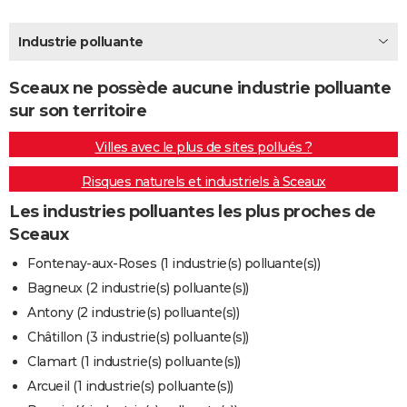
City break
Voyage de noces
Climat
Destinations
Voyage nature
Forum
+
PHOTO
Industrie polluante
GUIDES D'ACHAT
Sceaux ne possède aucune industrie polluante
BONS PLANS
sur son territoire
CARTE DE VOEUX
Villes avec le plus de sites pollués ?
Carte Bonne année
Carte Pâques
Carte de Noël
Carte Saint-Valentin
Carte d'anniversaire
DICTIONNAIRE
Risques naturels et industriels à Sceaux
Biographies
Expressions
Dictionnaire
Citations
Proverbes
PROGRAMME TV
Les industries polluantes les plus proches de
Sceaux
COPAINS D'AVANT
Fontenay-aux-Roses (1 industrie(s) polluante(s))
Se connecter
Collèges
Universités
Service militaire
S'inscrire
Lycées
Primaires
Entreprises
Avis de recherche
AVIS DE DÉCÈS
Bagneux (2 industrie(s) polluante(s))
Antony (2 industrie(s) polluante(s))
FORUM
Châtillon (3 industrie(s) polluante(s))
Lifestyle
Sport
Television
Cinema
Bricolage
Culture
Auto
Voyage
Clamart (1 industrie(s) polluante(s))
Arcueil (1 industrie(s) polluante(s))