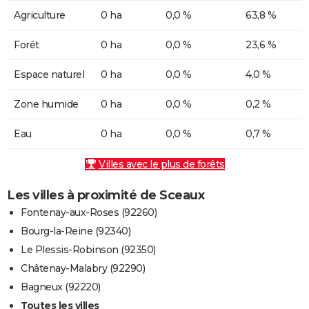
Agriculture
0 ha
0,0 %
63,8 %
Forêt
0 ha
0,0 %
23,6 %
Espace naturel
0 ha
0,0 %
4,0 %
Zone humide
0 ha
0,0 %
0,2 %
Eau
0 ha
0,0 %
0,7 %
Villes avec le plus de forêts
Les villes à proximité de Sceaux
Fontenay-aux-Roses (92260)
Bourg-la-Reine (92340)
Le Plessis-Robinson (92350)
Châtenay-Malabry (92290)
Bagneux (92220)
Toutes les villes