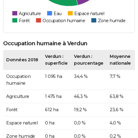
Agriculture
Eau
Espace naturel
Forêt
Occupation humaine
Zone humide
Occupation humaine à Verdun
Verdun :
Verdun :
Moyenne
Données 2018
superficie
pourcentage
nationale
Occupation
1 095 ha
34,4 %
7,7 %
humaine
Agriculture
1 475 ha
46,3 %
63,8 %
Forêt
612 ha
19,2 %
23,6 %
Espace naturel
0 ha
0,0 %
4,0 %
Zone humide
0 ha
0,0 %
0,2 %