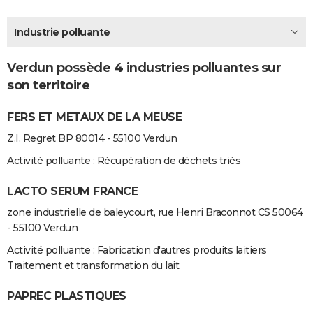
City break
Voyage de noces
Climat
Destinations
Voyage nature
Forum
+
PHOTO
Industrie polluante
GUIDES D'ACHAT
Verdun possède 4 industries polluantes sur
BONS PLANS
son territoire
CARTE DE VOEUX
FERS ET METAUX DE LA MEUSE
Carte Bonne année
Carte Pâques
Carte de Noël
Carte Saint-Valentin
Carte d'anniversaire
DICTIONNAIRE
Z.I. Regret BP 80014 - 55100 Verdun
Biographies
Expressions
Dictionnaire
Citations
Proverbes
PROGRAMME TV
Activité polluante : Récupération de déchets triés
COPAINS D'AVANT
LACTO SERUM FRANCE
zone industrielle de baleycourt, rue Henri Braconnot CS 50064
Se connecter
Collèges
Universités
Service militaire
S'inscrire
Lycées
Primaires
Entreprises
Avis de recherche
AVIS DE DÉCÈS
- 55100 Verdun
FORUM
Activité polluante : Fabrication d'autres produits laitiers
Traitement et transformation du lait
Lifestyle
Sport
Television
Cinema
Bricolage
Culture
Auto
Voyage
PAPREC PLASTIQUES