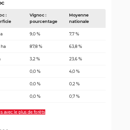
oc
oc :
Vignoc :
Moyenne
rficie
pourcentage
nationale
ha
9,0 %
7,7 %
 ha
87,8 %
63,8 %
a
3,2 %
23,6 %
0,0 %
4,0 %
0,0 %
0,2 %
0,0 %
0,7 %
es avec le plus de forêts