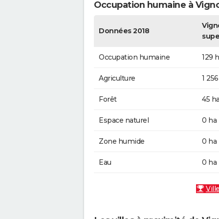
Occupation humaine à Vign
Vign
Données 2018
supe
Occupation humaine
129 
Agriculture
1 256
Forêt
45 h
Espace naturel
0 ha
Zone humide
0 ha
Eau
0 ha
Vill