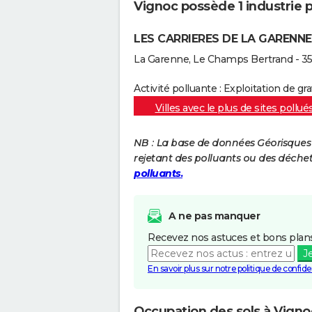
Vignoc possède 1 industrie po
LES CARRIERES DE LA GARENNE
La Garenne, Le Champs Bertrand - 3
Activité polluante : Exploitation de gra
Villes avec le plus de sites pollué
NB : La base de données Géorisques re
rejetant des polluants ou des déche
polluants.
A ne pas manquer
Recevez nos astuces et bons plans
J
En savoir plus sur notre politique de confiden
Occupation des sols à Vigno