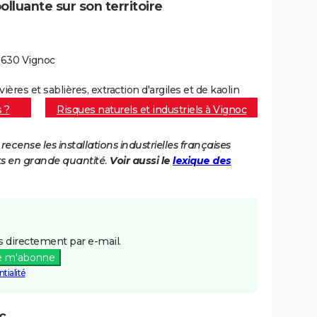
lluante sur son territoire
5630 Vignoc
vières et sablières, extraction d'argiles et de kaolin
s ?
Risques naturels et industriels à Vignoc
cense les installations industrielles françaises
ts en grande quantité.
Voir aussi le
lexique des
 directement par e-mail.
e m'abonne
tialité
c