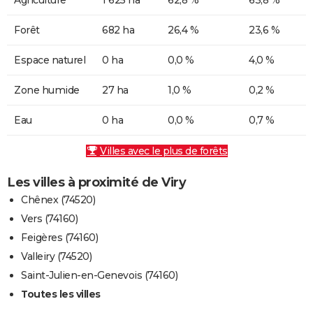
Forêt
682 ha
26,4 %
23,6 %
Espace naturel
0 ha
0,0 %
4,0 %
Zone humide
27 ha
1,0 %
0,2 %
Eau
0 ha
0,0 %
0,7 %
Villes avec le plus de forêts
Les villes à proximité de Viry
Chênex (74520)
Vers (74160)
Feigères (74160)
Valleiry (74520)
Saint-Julien-en-Genevois (74160)
Toutes les villes