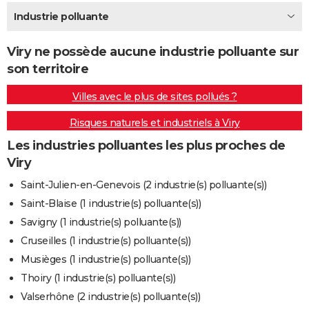
City break
Voyage de noces
Climat
Destinations
Voyage nature
Forum
+
Industrie polluante
PHOTO
GUIDES D'ACHAT
Viry ne possède aucune industrie polluante sur
son territoire
BONS PLANS
Villes avec le plus de sites pollués ?
CARTE DE VOEUX
Risques naturels et industriels à Viry
Carte Bonne année
Carte Pâques
Carte de Noël
Carte Saint-Valentin
Carte d'anniversaire
DICTIONNAIRE
Les industries polluantes les plus proches de
Biographies
Expressions
Dictionnaire
Citations
Proverbes
PROGRAMME TV
Viry
COPAINS D'AVANT
Saint-Julien-en-Genevois (2 industrie(s) polluante(s))
Saint-Blaise (1 industrie(s) polluante(s))
Se connecter
Collèges
Universités
Service militaire
S'inscrire
Lycées
Primaires
Entreprises
Avis de recherche
AVIS DE DÉCÈS
Savigny (1 industrie(s) polluante(s))
FORUM
Cruseilles (1 industrie(s) polluante(s))
Musièges (1 industrie(s) polluante(s))
Lifestyle
Sport
Television
Cinema
Bricolage
Culture
Auto
Voyage
Thoiry (1 industrie(s) polluante(s))
Valserhône (2 industrie(s) polluante(s))