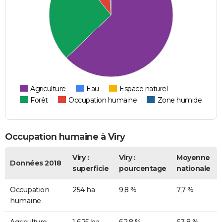
Agriculture
Eau
Espace naturel
Forêt
Occupation humaine
Zone humide
Occupation humaine à Viry
Viry :
Viry :
Moyenne
Données 2018
superficie
pourcentage
nationale
Occupation
254 ha
9,8 %
7,7 %
humaine
Agriculture
1 625 ha
62,8 %
63,8 %