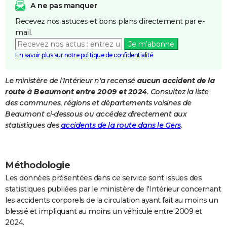
A ne pas manquer
City break
Voyage de noces
Climat
Destinations
Voyage nature
Forum
+
PHOTO
Recevez nos astuces et bons plans directement par e-
mail.
GUIDES D'ACHAT
Je m'abonne
BONS PLANS
En savoir plus sur notre politique de confidentialité
CARTE DE VOEUX
Le ministère de l'Intérieur n'a recensé
aucun accident de la
route à Beaumont entre 2009 et 2024
. Consultez la liste
Carte Bonne année
Carte Pâques
Carte de Noël
Carte Saint-Valentin
Carte d'anniversaire
DICTIONNAIRE
des communes, régions et départements voisines de
Biographies
Expressions
Dictionnaire
Citations
Proverbes
Beaumont ci-dessous ou accédez directement aux
PROGRAMME TV
statistiques des
accidents de la route dans le Gers
.
COPAINS D'AVANT
Se connecter
Collèges
Universités
Service militaire
S'inscrire
Lycées
Primaires
Entreprises
Avis de recherche
AVIS DE DÉCÈS
Méthodologie
FORUM
Les données présentées dans ce service sont issues des
statistiques publiées par le ministère de l'Intérieur concernant
Lifestyle
Sport
Television
Cinema
Bricolage
Culture
Auto
Voyage
les accidents corporels de la circulation ayant fait au moins un
blessé et impliquant au moins un véhicule entre 2009 et
2024.