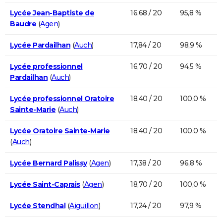
Lycée Jean-Baptiste de
16,68 / 20
95,8 %
Baudre
(
Agen
)
Lycée Pardailhan
(
Auch
)
17,84 / 20
98,9 %
Lycée professionnel
16,70 / 20
94,5 %
Pardailhan
(
Auch
)
Lycée professionnel Oratoire
18,40 / 20
100,0 %
Sainte-Marie
(
Auch
)
Lycée Oratoire Sainte-Marie
18,40 / 20
100,0 %
(
Auch
)
Lycée Bernard Palissy
(
Agen
)
17,38 / 20
96,8 %
Lycée Saint-Caprais
(
Agen
)
18,70 / 20
100,0 %
Lycée Stendhal
(
Aiguillon
)
17,24 / 20
97,9 %