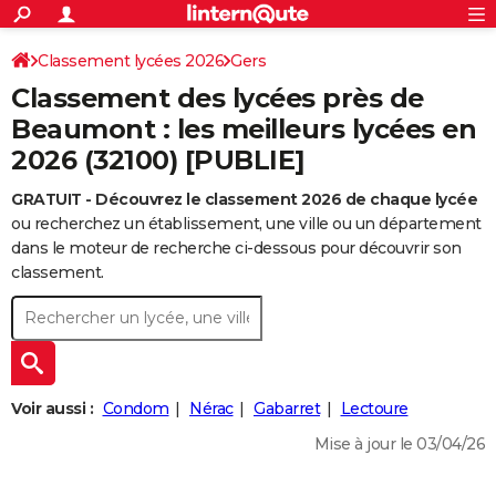
ACTUALITÉS
Connexion
S'inscrire
Classement lycées 2026
Gers
Rechercher
Société
Education
Villes
Politique
Faits Divers
Monde
+
SPORT
Classement des lycées près de
Football
Cyclisme
Forum
Coupe du monde 2026
Tennis
Rugby
CULTURE
Beaumont : les meilleurs lycées en
2026 (32100) [PUBLIE]
TNT
Cinéma
Musique
Programme TV
Streaming
Sorties cinéma
+
FINANCE
GRATUIT - Découvrez le classement 2026 de chaque lycée
Impôts
Immobilier
Banque
Crédit
Retraite
Epargne
Risques naturels par ville
Assurance
AUTO
ou recherchez un établissement, une ville ou un département
Réserver un essai
Berlines
Forum auto
Essais
Citadines
SUV
+
dans le moteur de recherche ci-dessous pour découvrir son
HIGH-TECH
classement.
Meilleur smartphone
Ordinateurs
Guide high-tech
Mobiles
Internet
Jeux vidéo
+
BRICOLAGE
Aménagement intérieur
Cuisine
Jardinage
+
Forum
Extérieur
Salle de bains
Rangement
WEEK-END
Escapades
Expositions
Week-end nature
Guides de France
Patrimoine
Musées
+
LIFESTYLE
Voir aussi :
Condom
Nérac
Gabarret
Lectoure
Bien-être
Mode
+
Art de vivre
Loisirs
Modes de vie
SANTE
Mise à jour le 03/04/26
Guide de la santé
Médicaments
+
Alimentation
Maladies
Sommeil
VOYAGE