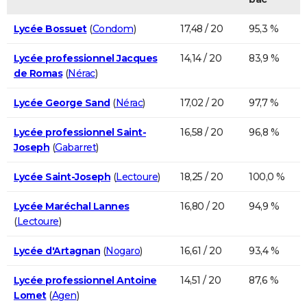
Lycée Bossuet
(
Condom
)
17,48 / 20
95,3 %
Lycée professionnel Jacques
14,14 / 20
83,9 %
de Romas
(
Nérac
)
Lycée George Sand
(
Nérac
)
17,02 / 20
97,7 %
Lycée professionnel Saint-
16,58 / 20
96,8 %
Joseph
(
Gabarret
)
Lycée Saint-Joseph
(
Lectoure
)
18,25 / 20
100,0 %
Lycée Maréchal Lannes
16,80 / 20
94,9 %
(
Lectoure
)
Lycée d'Artagnan
(
Nogaro
)
16,61 / 20
93,4 %
Lycée professionnel Antoine
14,51 / 20
87,6 %
Lomet
(
Agen
)