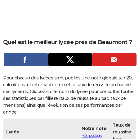
City break
Voyage de noces
Climat
Destinations
Voyage nature
Forum
+
PHOTO
GUIDES D'ACHAT
BONS PLANS
Quel est le meilleur lycée près de Beaumont ?
CARTE DE VOEUX
Carte Bonne année
Carte Pâques
Carte de Noël
Carte Saint-Valentin
Carte d'anniversaire
DICTIONNAIRE
Biographies
Expressions
Dictionnaire
Citations
Proverbes
PROGRAMME TV
Pour chacun des lycées sont publiés une note globale sur 20,
COPAINS D'AVANT
calculée par Linternaute.com et le taux de réussite au bac de
ses lycéens. Cliquez sur le nom du lycée pour consulter toutes
Se connecter
Collèges
Universités
Service militaire
S'inscrire
Lycées
Primaires
Entreprises
Avis de recherche
AVIS DE DÉCÈS
ses statistiques par fillière (taux de réussite au bac, taux de
mentions) ainsi que l'évolution de ses performances par
FORUM
année.
Lifestyle
Sport
Television
Cinema
Bricolage
Culture
Auto
Voyage
Taux de
Notre note
Lycée
réussite
Méthodologie
bac