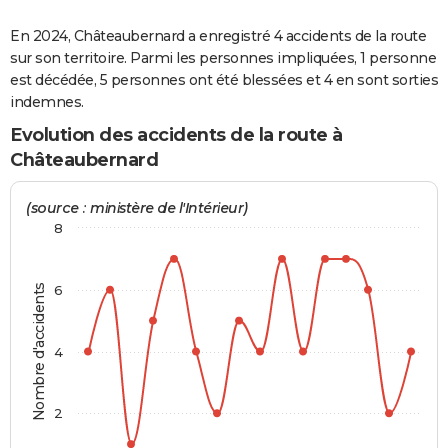
City break
Voyage de noces
Climat
Destinations
Voyage nature
Forum
+
PHOTO
En 2024, Châteaubernard a enregistré 4 accidents de la route
sur son territoire. Parmi les personnes impliquées, 1 personne
GUIDES D'ACHAT
est décédée, 5 personnes ont été blessées et 4 en sont sorties
indemnes.
BONS PLANS
Evolution des accidents de la route à
CARTE DE VOEUX
Châteaubernard
Carte Bonne année
Carte Pâques
Carte de Noël
Carte Saint-Valentin
Carte d'anniversaire
DICTIONNAIRE
(source : ministère de l'Intérieur)
Biographies
Expressions
Dictionnaire
Citations
Proverbes
PROGRAMME TV
8
COPAINS D'AVANT
Nombre d'accidents
6
Se connecter
Collèges
Universités
Service militaire
S'inscrire
Lycées
Primaires
Entreprises
Avis de recherche
AVIS DE DÉCÈS
FORUM
4
Lifestyle
Sport
Television
Cinema
Bricolage
Culture
Auto
Voyage
2