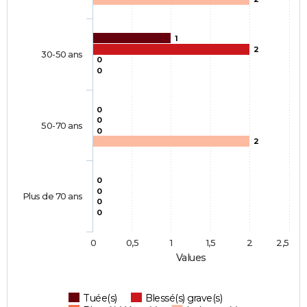
1
2
30-50 ans
0
0
0
0
50-70 ans
0
2
0
0
Plus de 70 ans
0
0
0
0,5
1
1,5
2
2,5
Values
Tuée(s)
Blessé(s) grave(s)