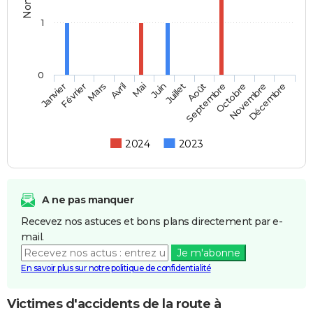
1
0
Février
Mai
Août
Novembre
Janvier
Avril
Juillet
Octobre
Mars
Juin
Septembre
Décembre
2024
2023
A ne pas manquer
Recevez nos astuces et bons plans directement par e-
mail.
Je m'abonne
En savoir plus sur notre politique de confidentialité
Victimes d'accidents de la route à