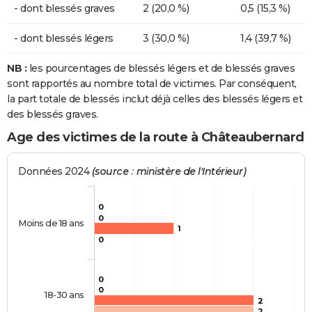
- dont blessés graves
2 (20,0 %)
0,5 (15,3 %)
- dont blessés légers
3 (30,0 %)
1,4 (39,7 %)
NB :
les pourcentages de blessés légers et de blessés graves
sont rapportés au nombre total de victimes. Par conséquent,
la part totale de blessés inclut déjà celles des blessés légers et
des blessés graves.
Age des victimes de la route à Châteaubernard
Données 2024
(source : ministère de l'Intérieur)
0
0
Moins de 18 ans
1
0
0
0
18-30 ans
2
2