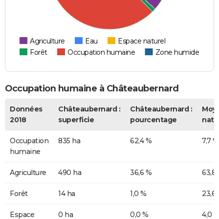
Agriculture
Eau
Espace naturel
Forêt
Occupation humaine
Zone humide
Occupation humaine à Châteaubernard
Données
Châteaubernard :
Châteaubernard :
Moy
2018
superficie
pourcentage
nati
Occupation
835 ha
62,4 %
7,7 %
humaine
Agriculture
490 ha
36,6 %
63,8
Forêt
14 ha
1,0 %
23,6
Espace
0 ha
0,0 %
4,0 