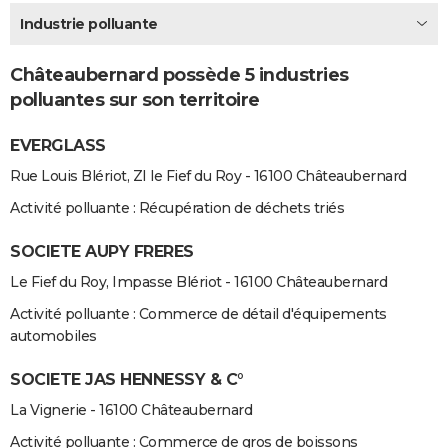
City break
Voyage de noces
Climat
Destinations
Voyage nature
Forum
+
Industrie polluante
PHOTO
GUIDES D'ACHAT
Châteaubernard possède 5 industries
polluantes sur son territoire
BONS PLANS
EVERGLASS
CARTE DE VOEUX
Rue Louis Blériot, ZI le Fief du Roy - 16100 Châteaubernard
Carte Bonne année
Carte Pâques
Carte de Noël
Carte Saint-Valentin
Carte d'anniversaire
DICTIONNAIRE
Activité polluante : Récupération de déchets triés
Biographies
Expressions
Dictionnaire
Citations
Proverbes
PROGRAMME TV
SOCIETE AUPY FRERES
COPAINS D'AVANT
Le Fief du Roy, Impasse Blériot - 16100 Châteaubernard
Se connecter
Collèges
Universités
Service militaire
S'inscrire
Lycées
Primaires
Entreprises
Avis de recherche
AVIS DE DÉCÈS
Activité polluante : Commerce de détail d'équipements
automobiles
FORUM
SOCIETE JAS HENNESSY & C°
Lifestyle
Sport
Television
Cinema
Bricolage
Culture
Auto
Voyage
La Vignerie - 16100 Châteaubernard
Activité polluante : Commerce de gros de boissons