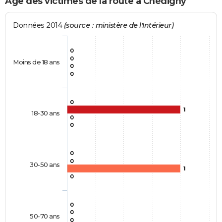
Age des victimes de la route à Chédigny
Données 2014
(source : ministère de l'Intérieur)
0
0
Moins de 18 ans
0
0
0
1
18-30 ans
0
0
0
0
30-50 ans
1
0
0
0
50-70 ans
0