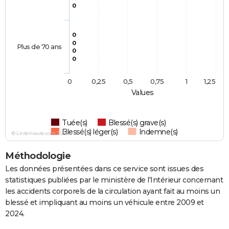
0
0
0
Plus de 70 ans
0
0
0
0,25
0,5
0,75
1
1,25
Values
Tuée(s)
Blessé(s) grave(s)
Blessé(s) léger(s)
Indemne(s)
© Linternaute.com 2026
Méthodologie
Les données présentées dans ce service sont issues des
statistiques publiées par le ministère de l'Intérieur concernant
les accidents corporels de la circulation ayant fait au moins un
blessé et impliquant au moins un véhicule entre 2009 et
2024.