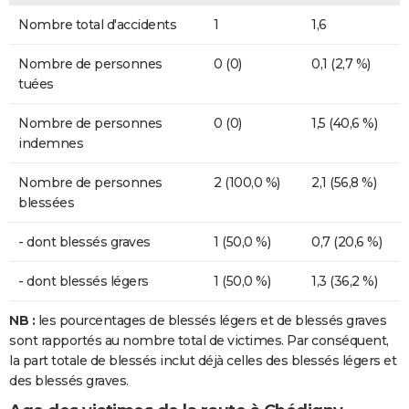
Nombre total d'accidents
1
1,6
Nombre de personnes
0 (0)
0,1 (2,7 %)
tuées
Nombre de personnes
0 (0)
1,5 (40,6 %)
indemnes
Nombre de personnes
2 (100,0 %)
2,1 (56,8 %)
blessées
- dont blessés graves
1 (50,0 %)
0,7 (20,6 %)
- dont blessés légers
1 (50,0 %)
1,3 (36,2 %)
NB :
les pourcentages de blessés légers et de blessés graves
sont rapportés au nombre total de victimes. Par conséquent,
la part totale de blessés inclut déjà celles des blessés légers et
des blessés graves.