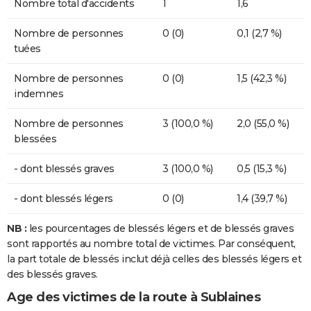
Nombre total d'accidents
1
1,6
Nombre de personnes
0 (0)
0,1 (2,7 %)
tuées
Nombre de personnes
0 (0)
1,5 (42,3 %)
indemnes
Nombre de personnes
3 (100,0 %)
2,0 (55,0 %)
blessées
- dont blessés graves
3 (100,0 %)
0,5 (15,3 %)
- dont blessés légers
0 (0)
1,4 (39,7 %)
NB :
les pourcentages de blessés légers et de blessés graves
sont rapportés au nombre total de victimes. Par conséquent,
la part totale de blessés inclut déjà celles des blessés légers et
des blessés graves.
Age des victimes de la route à Sublaines