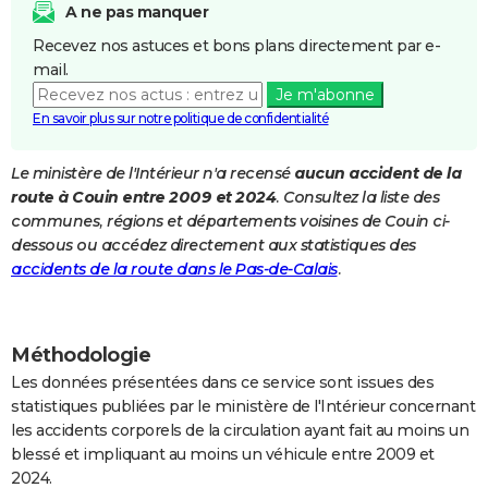
A ne pas manquer
City break
Voyage de noces
Climat
Destinations
Voyage nature
Forum
+
PHOTO
Recevez nos astuces et bons plans directement par e-
mail.
GUIDES D'ACHAT
Je m'abonne
BONS PLANS
En savoir plus sur notre politique de confidentialité
CARTE DE VOEUX
Le ministère de l'Intérieur n'a recensé
aucun accident de la
route à Couin entre 2009 et 2024
. Consultez la liste des
Carte Bonne année
Carte Pâques
Carte de Noël
Carte Saint-Valentin
Carte d'anniversaire
DICTIONNAIRE
communes, régions et départements voisines de Couin ci-
Biographies
Expressions
Dictionnaire
Citations
Proverbes
dessous ou accédez directement aux statistiques des
PROGRAMME TV
accidents de la route dans le Pas-de-Calais
.
COPAINS D'AVANT
Se connecter
Collèges
Universités
Service militaire
S'inscrire
Lycées
Primaires
Entreprises
Avis de recherche
AVIS DE DÉCÈS
Méthodologie
FORUM
Les données présentées dans ce service sont issues des
statistiques publiées par le ministère de l'Intérieur concernant
Lifestyle
Sport
Television
Cinema
Bricolage
Culture
Auto
Voyage
les accidents corporels de la circulation ayant fait au moins un
blessé et impliquant au moins un véhicule entre 2009 et
2024.