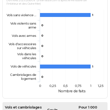
Données 2025 (source : Linternaute.com d'après le Ministère de
l'Intérieur et des Outre-Mer)
Vols sans violence …
1
Vols violents sans
0
arme
Vols avec armes
0
Vols d'accessoires
0
sur véhicules
Vols dans les
0
véhicules
Vols de véhicules
1
Cambriolages de
0
logement
0
0,25
0,5
0,75
1
1,25
Nombre de faits
Vols et cambriolages
Pour 1 000
Couin