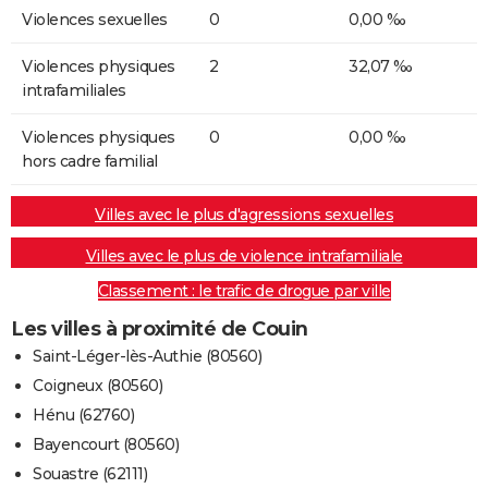
Violences sexuelles
0
0,00 ‰
Violences physiques
2
32,07 ‰
intrafamiliales
Violences physiques
0
0,00 ‰
hors cadre familial
Villes avec le plus d'agressions sexuelles
Villes avec le plus de violence intrafamiliale
Classement : le trafic de drogue par ville
Les villes à proximité de Couin
Saint-Léger-lès-Authie (80560)
Coigneux (80560)
Hénu (62760)
Bayencourt (80560)
Souastre (62111)