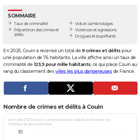
City break
Voyage de noces
Climat
Destinations
Voyage nature
Forum
+
PHOTO
SOMMAIRE
GUIDES D'ACHAT
Taux de criminalité
Vols et cambriolages
Répartition des crimes et
Violences et agressions
BONS PLANS
délits
Drogues et stupéfiants
CARTE DE VOEUX
En 2025, Couin a recensé un total de
9 crimes et délits
pour
Carte Bonne année
Carte Pâques
Carte de Noël
Carte Saint-Valentin
Carte d'anniversaire
une population de 76 habitants. La ville affiche ainsi un taux de
DICTIONNAIRE
criminalité de
123,5 pour mille habitants
, ce qui place Couin au
Biographies
Expressions
Dictionnaire
Citations
Proverbes
rang du classement des
villes les plus dangereuses
de France.
PROGRAMME TV
COPAINS D'AVANT
Se connecter
Collèges
Universités
Service militaire
S'inscrire
Lycées
Primaires
Entreprises
Avis de recherche
AVIS DE DÉCÈS
Nombre de crimes et délits à Couin
FORUM
Lifestyle
Sport
Television
Cinema
Bricolage
Culture
Auto
Voyage
Données 2025 (source : Linternaute.com d'après le Ministère de
l'Intérieur et des Outre-Mer)
10