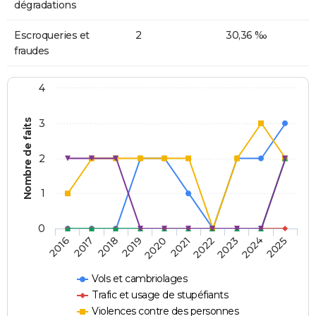
dégradations
Escroqueries et
2
30,36 ‰
fraudes
4
Nombre de faits
3
2
1
0
2018
2023
2019
2024
2020
2025
2016
2021
2017
2022
Vols et cambriolages
Trafic et usage de stupéfiants
Violences contre des personnes