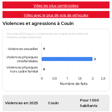
Villes les plus cambriolées
Villes avec le plus de vols de véhicules
Violences et agressions à Couin
Données 2025 (source : Linternaute.com d'après le Ministère de
l'Intérieur et des Outre-Mer)
Violences sexuelles
0
Violences physiques
2
intrafamiliales
Violences physiques
0
hors cadre familial
0
0,5
1
1,5
2
2,5
Nombre de faits
Pour 1 000
Violences en 2025
Couin
habitants