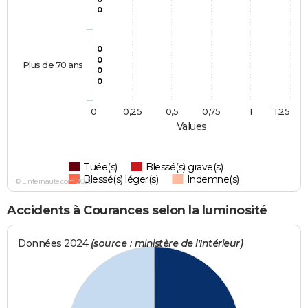
0
0
0
Plus de 70 ans
0
0
0
0,25
0,5
0,75
1
1,25
Values
Tuée(s)
Blessé(s) grave(s)
Blessé(s) léger(s)
Indemne(s)
© Linternaute.com 2026
Accidents à Courances selon la luminosité
Données 2024
(source : ministère de l'Intérieur)