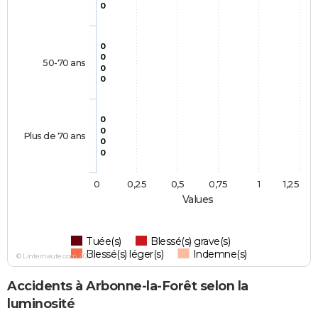
0
0
0
50-70 ans
0
0
0
0
Plus de 70 ans
0
0
0
0,25
0,5
0,75
1
1,25
Values
Tuée(s)
Blessé(s) grave(s)
Blessé(s) léger(s)
Indemne(s)
© Linternaute.com 2026
Accidents à Arbonne-la-Forêt selon la
luminosité