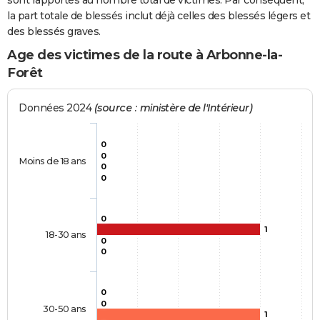
sont rapportés au nombre total de victimes. Par conséquent,
la part totale de blessés inclut déjà celles des blessés légers et
des blessés graves.
Age des victimes de la route à Arbonne-la-
Forêt
Données 2024
(source : ministère de l'Intérieur)
0
0
Moins de 18 ans
0
0
0
1
18-30 ans
0
0
0
0
30-50 ans
1