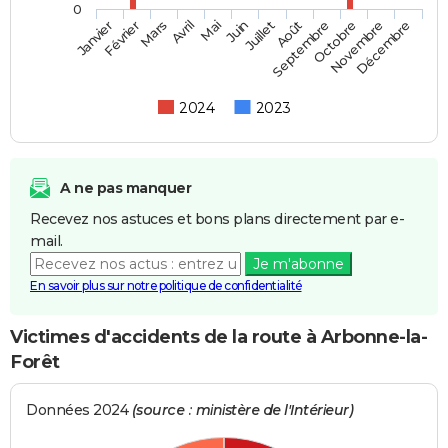
0
Février
Mai
Août
Novembre
Mars
Juin
Septembre
Décembre
Janvier
Avril
Juillet
Octobre
2024
2023
A ne pas manquer
Recevez nos astuces et bons plans directement par e-
mail.
Je m'abonne
En savoir plus sur notre politique de confidentialité
Victimes d'accidents de la route à Arbonne-la-
Forêt
Données 2024
(source : ministère de l'Intérieur)