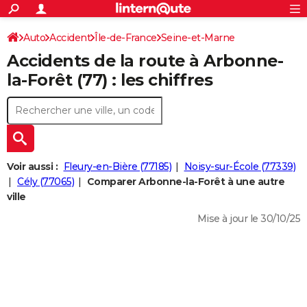
ACTUALITÉS
Connexion
S'inscrire
Auto
Accident
Île-de-France
Seine-et-Marne
Rechercher
Société
Education
Villes
Politique
Faits Divers
Monde
+
SPORT
Accidents de la route à Arbonne-
Football
Cyclisme
Forum
Coupe du monde 2026
Tennis
Rugby
CULTURE
la-Forêt (77) : les chiffres
TNT
Cinéma
Musique
Programme TV
Streaming
Sorties cinéma
+
FINANCE
Impôts
Immobilier
Banque
Crédit
Retraite
Epargne
Risques naturels par ville
Assurance
AUTO
Réserver un essai
Berlines
Forum auto
Essais
Citadines
SUV
+
HIGH-TECH
Voir aussi :
Fleury-en-Bière (77185)
Noisy-sur-École (77339)
Meilleur smartphone
Ordinateurs
Guide high-tech
Mobiles
Internet
Jeux vidéo
+
Cély (77065)
Comparer Arbonne-la-Forêt à une autre
BRICOLAGE
ville
Aménagement intérieur
Cuisine
Jardinage
+
Forum
Extérieur
Salle de bains
Rangement
WEEK-END
Mise à jour le 30/10/25
Escapades
Expositions
Week-end nature
Guides de France
Patrimoine
Musées
+
LIFESTYLE
Bien-être
Mode
+
Art de vivre
Loisirs
Modes de vie
SANTE
Guide de la santé
Médicaments
+
Alimentation
Maladies
Sommeil
VOYAGE