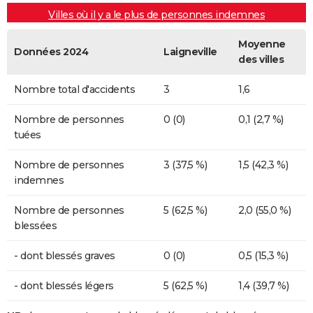
Villes où il y a le plus de personnes indemnes
Moyenne
Données 2024
Laigneville
des villes
Nombre total d'accidents
3
1,6
Nombre de personnes
0 (0)
0,1 (2,7 %)
tuées
Nombre de personnes
3 (37,5 %)
1,5 (42,3 %)
indemnes
Nombre de personnes
5 (62,5 %)
2,0 (55,0 %)
blessées
- dont blessés graves
0 (0)
0,5 (15,3 %)
- dont blessés légers
5 (62,5 %)
1,4 (39,7 %)