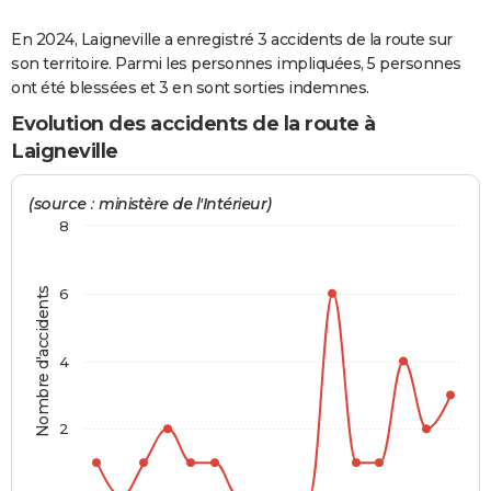
City break
Voyage de noces
Climat
Destinations
Voyage nature
Forum
+
PHOTO
En 2024, Laigneville a enregistré 3 accidents de la route sur
son territoire. Parmi les personnes impliquées, 5 personnes
GUIDES D'ACHAT
ont été blessées et 3 en sont sorties indemnes.
BONS PLANS
Evolution des accidents de la route à
Laigneville
CARTE DE VOEUX
Carte Bonne année
Carte Pâques
Carte de Noël
Carte Saint-Valentin
Carte d'anniversaire
(source : ministère de l'Intérieur)
DICTIONNAIRE
8
Biographies
Expressions
Dictionnaire
Citations
Proverbes
PROGRAMME TV
COPAINS D'AVANT
Nombre d'accidents
6
Se connecter
Collèges
Universités
Service militaire
S'inscrire
Lycées
Primaires
Entreprises
Avis de recherche
AVIS DE DÉCÈS
4
FORUM
Lifestyle
Sport
Television
Cinema
Bricolage
Culture
Auto
Voyage
2