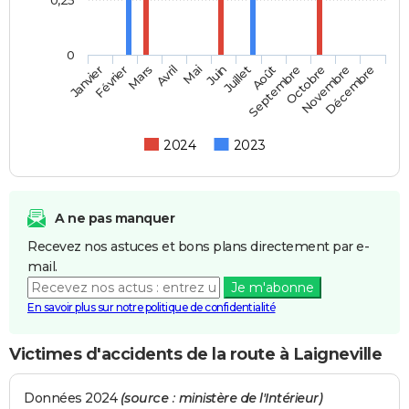
0
Février
Mai
Août
Novembre
Mars
Juin
Septembre
Décembre
Janvier
Avril
Juillet
Octobre
2024
2023
A ne pas manquer
Recevez nos astuces et bons plans directement par e-
mail.
Je m'abonne
En savoir plus sur notre politique de confidentialité
Victimes d'accidents de la route à Laigneville
Données 2024
(source : ministère de l'Intérieur)