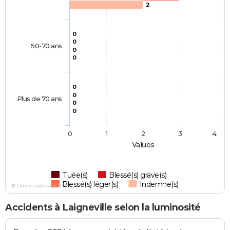
2
0
0
50-70 ans
0
0
0
0
Plus de 70 ans
0
0
0
1
2
3
4
Values
Tuée(s)
Blessé(s) grave(s)
Blessé(s) léger(s)
Indemne(s)
© Linternaute.com 2026
Accidents à Laigneville selon la luminosité