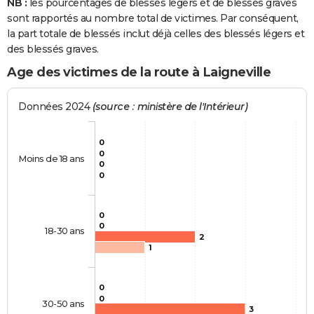
NB :
les pourcentages de blessés légers et de blessés graves
sont rapportés au nombre total de victimes. Par conséquent,
la part totale de blessés inclut déjà celles des blessés légers et
des blessés graves.
Age des victimes de la route à Laigneville
Données 2024
(source : ministère de l'Intérieur)
0
0
Moins de 18 ans
0
0
0
0
18-30 ans
2
1
0
0
30-50 ans
3