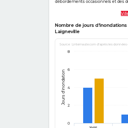
débordements occasionnels et des d
Vil
Nombre de jours d'inondations 
Laigneville
Source : Linternaute.com d'après les données
8
6
Jours d'inondation
4
2
0
1985