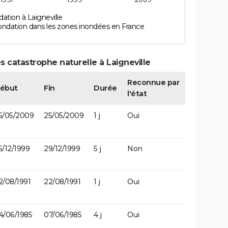
ation à Laigneville
ondation dans les zones inondées en France
 catastrophe naturelle à Laigneville
Reconnue par
ébut
Fin
Durée
l'état
5/05/2009
25/05/2009
1 j
Oui
5/12/1999
29/12/1999
5 j
Non
2/08/1991
22/08/1991
1 j
Oui
4/06/1985
07/06/1985
4 j
Oui