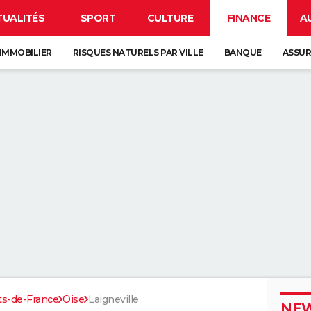
TUALITÉS
SPORT
CULTURE
FINANCE
A
IMMOBILIER
RISQUES NATURELS PAR VILLE
BANQUE
ASSU
ts-de-France
Oise
Laigneville
NEW