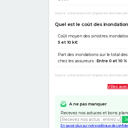
Source : Linternaute.com d'après les données de 
Quel est le coût des inondations
Coût moyen des sinistres inondatio
5 et 10 k€
Part des inondations sur le total des
chez les assureurs :
Entre 0 et 10 %
Source : Linternaute.com d'après les données de
Villes avec
A ne pas manquer
Recevez nos astuces et bons plans
J
En savoir plus sur notre politique de confiden