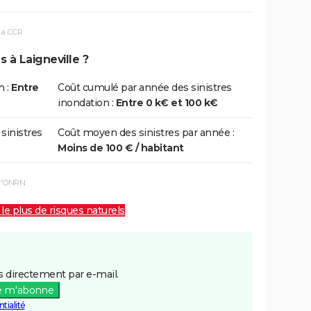
la CCR
 à Laigneville ?
n :
Entre
Coût cumulé par année des sinistres
inondation :
Entre 0 k€ et 100 k€
 sinistres
Coût moyen des sinistres par année :
Moins de 100 € / habitant
 l'ONRN
 le plus de risques naturels
 directement par e-mail.
e m'abonne
tialité