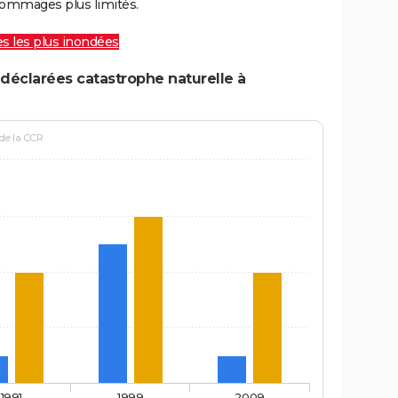
ommages plus limités.
les les plus inondées
déclarées catastrophe naturelle à
 de la CCR
1991
1999
2009