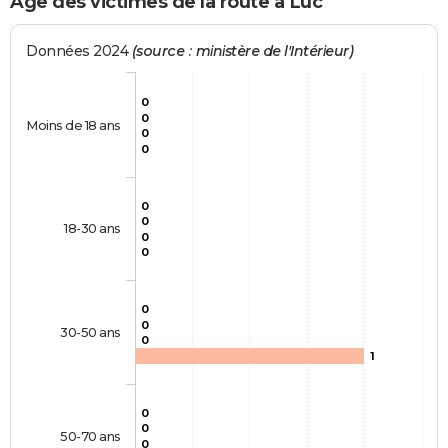
Age des victimes de la route à Luc
Données 2024
(source : ministère de l'Intérieur)
0
0
Moins de 18 ans
0
0
0
0
18-30 ans
0
0
0
0
30-50 ans
0
1
0
0
50-70 ans
0