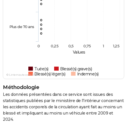
0
0
0
Plus de 70 ans
0
0
0
0,25
0,5
0,75
1
1,25
Values
Tuée(s)
Blessé(s) grave(s)
Blessé(s) léger(s)
Indemne(s)
© Linternaute.com 2026
Méthodologie
Les données présentées dans ce service sont issues des
statistiques publiées par le ministère de l'Intérieur concernant
les accidents corporels de la circulation ayant fait au moins un
blessé et impliquant au moins un véhicule entre 2009 et
2024.