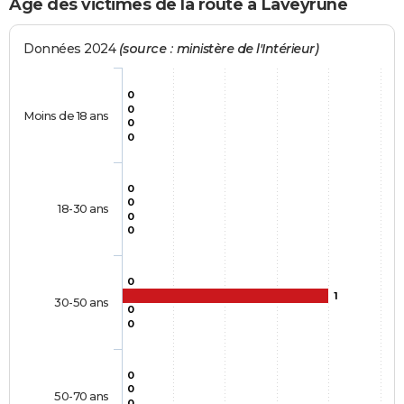
Age des victimes de la route à Laveyrune
Données 2024
(source : ministère de l'Intérieur)
0
0
Moins de 18 ans
0
0
0
0
18-30 ans
0
0
0
1
30-50 ans
0
0
0
0
50-70 ans
0