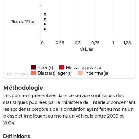
0
0
Plus de 70 ans
0
0
0
0,25
0,5
0,75
1
1,25
Values
Tuée(s)
Blessé(s) grave(s)
Blessé(s) léger(s)
Indemne(s)
© Linternaute.com 2026
Méthodologie
Les données présentées dans ce service sont issues des
statistiques publiées par le ministère de l'Intérieur concernant
les accidents corporels de la circulation ayant fait au moins un
blessé et impliquant au moins un véhicule entre 2009 et
2024.
Définitions