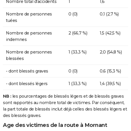
Nombre total d'accidents
1
1,6
Nombre de personnes
0 (0)
0,1 (2,7 %)
tuées
Nombre de personnes
2 (66,7 %)
1,5 (42,5 %)
indemnes
Nombre de personnes
1 (33,3 %)
2,0 (54,8 %)
blessées
- dont blessés graves
0 (0)
0,6 (15,3 %)
- dont blessés légers
1 (33,3 %)
1,4 (39,5 %)
NB :
les pourcentages de blessés légers et de blessés graves
sont rapportés au nombre total de victimes. Par conséquent,
la part totale de blessés inclut déjà celles des blessés légers et
des blessés graves.
Age des victimes de la route à Mornant