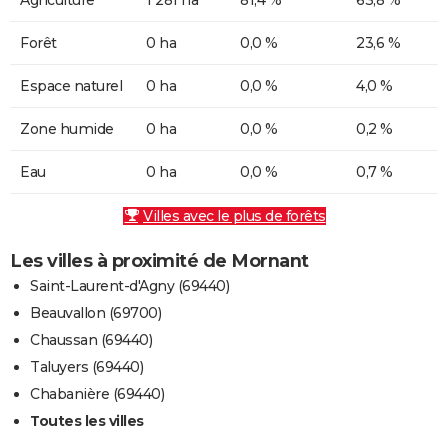
Forêt
0 ha
0,0 %
23,6 %
Espace naturel
0 ha
0,0 %
4,0 %
Zone humide
0 ha
0,0 %
0,2 %
Eau
0 ha
0,0 %
0,7 %
Villes avec le plus de forêts
Les villes à proximité de Mornant
Saint-Laurent-d'Agny (69440)
Beauvallon (69700)
Chaussan (69440)
Taluyers (69440)
Chabanière (69440)
Toutes les villes