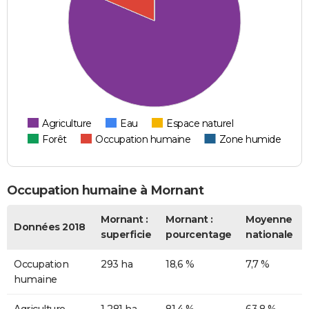
Agriculture
Eau
Espace naturel
Forêt
Occupation humaine
Zone humide
Occupation humaine à Mornant
Mornant :
Mornant :
Moyenne
Données 2018
superficie
pourcentage
nationale
Occupation
293 ha
18,6 %
7,7 %
humaine
Agriculture
1 281 ha
81,4 %
63,8 %