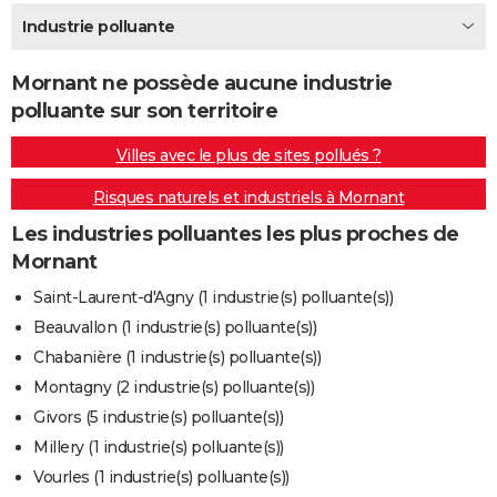
City break
Voyage de noces
Climat
Destinations
Voyage nature
Forum
+
Industrie polluante
PHOTO
GUIDES D'ACHAT
Mornant ne possède aucune industrie
polluante sur son territoire
BONS PLANS
Villes avec le plus de sites pollués ?
CARTE DE VOEUX
Risques naturels et industriels à Mornant
Carte Bonne année
Carte Pâques
Carte de Noël
Carte Saint-Valentin
Carte d'anniversaire
DICTIONNAIRE
Les industries polluantes les plus proches de
Biographies
Expressions
Dictionnaire
Citations
Proverbes
PROGRAMME TV
Mornant
COPAINS D'AVANT
Saint-Laurent-d'Agny (1 industrie(s) polluante(s))
Beauvallon (1 industrie(s) polluante(s))
Se connecter
Collèges
Universités
Service militaire
S'inscrire
Lycées
Primaires
Entreprises
Avis de recherche
AVIS DE DÉCÈS
Chabanière (1 industrie(s) polluante(s))
FORUM
Montagny (2 industrie(s) polluante(s))
Givors (5 industrie(s) polluante(s))
Lifestyle
Sport
Television
Cinema
Bricolage
Culture
Auto
Voyage
Millery (1 industrie(s) polluante(s))
Vourles (1 industrie(s) polluante(s))