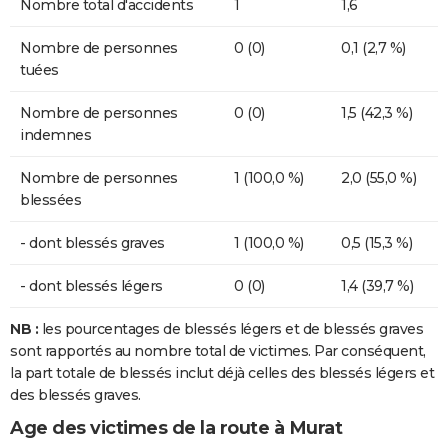
Nombre total d'accidents
1
1,6
Nombre de personnes
0 (0)
0,1 (2,7 %)
tuées
Nombre de personnes
0 (0)
1,5 (42,3 %)
indemnes
Nombre de personnes
1 (100,0 %)
2,0 (55,0 %)
blessées
- dont blessés graves
1 (100,0 %)
0,5 (15,3 %)
- dont blessés légers
0 (0)
1,4 (39,7 %)
NB :
les pourcentages de blessés légers et de blessés graves
sont rapportés au nombre total de victimes. Par conséquent,
la part totale de blessés inclut déjà celles des blessés légers et
des blessés graves.
Age des victimes de la route à Murat