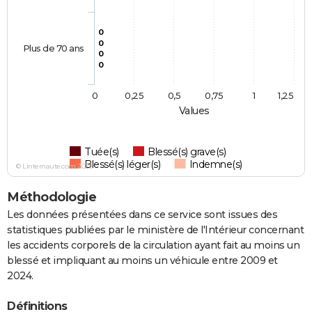
0
0
Plus de 70 ans
0
0
0
0,25
0,5
0,75
1
1,25
Values
Tuée(s)
Blessé(s) grave(s)
Blessé(s) léger(s)
Indemne(s)
© Linternaute.com 2026
Méthodologie
Les données présentées dans ce service sont issues des
statistiques publiées par le ministère de l'Intérieur concernant
les accidents corporels de la circulation ayant fait au moins un
blessé et impliquant au moins un véhicule entre 2009 et
2024.
Définitions