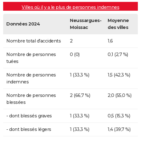
Villes où il y a le plus de personnes indemnes
Neussargues-
Moyenne
Données 2024
Moissac
des villes
Nombre total d'accidents
2
1,6
Nombre de personnes
0 (0)
0,1 (2,7 %)
tuées
Nombre de personnes
1 (33,3 %)
1,5 (42,3 %)
indemnes
Nombre de personnes
2 (66,7 %)
2,0 (55,0 %)
blessées
- dont blessés graves
1 (33,3 %)
0,5 (15,3 %)
- dont blessés légers
1 (33,3 %)
1,4 (39,7 %)