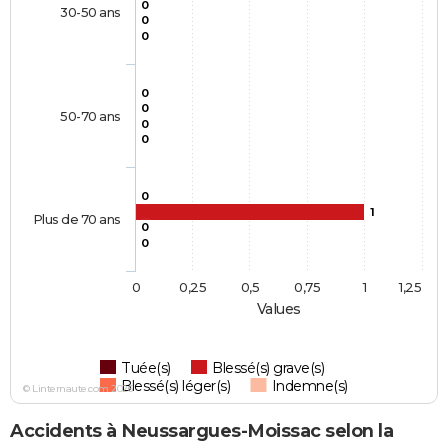
0
30-50 ans
0
0
0
0
50-70 ans
0
0
0
1
Plus de 70 ans
0
0
0
0,25
0,5
0,75
1
1,25
Values
Tuée(s)
Blessé(s) grave(s)
Blessé(s) léger(s)
Indemne(s)
© Linternaute.com 2026
Accidents à Neussargues-Moissac selon la