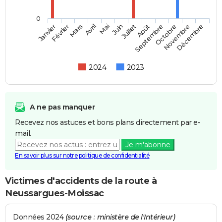
0
Février
Mai
Août
Novembre
Mars
Juin
Septembre
Décembre
Janvier
Avril
Juillet
Octobre
2024
2023
A ne pas manquer
Recevez nos astuces et bons plans directement par e-
mail.
Je m'abonne
En savoir plus sur notre politique de confidentialité
Victimes d'accidents de la route à
Neussargues-Moissac
Données 2024
(source : ministère de l'Intérieur)