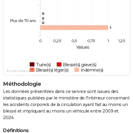
0
0
Plus de 70 ans
0
1
0
0,25
0,5
0,75
1
1,25
Values
Tuée(s)
Blessé(s) grave(s)
Blessé(s) léger(s)
Indemne(s)
© Linternaute.com 2026
Méthodologie
Les données présentées dans ce service sont issues des
statistiques publiées par le ministère de l'Intérieur concernant
les accidents corporels de la circulation ayant fait au moins un
blessé et impliquant au moins un véhicule entre 2009 et
2024.
Définitions