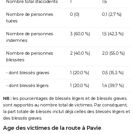
Nombre total d'accidents
1
1,6
Nombre de personnes
0 (0)
0,1 (2,7 %)
tuées
Nombre de personnes
3 (60,0 %)
1,5 (42,3 %)
indemnes
Nombre de personnes
2 (40,0 %)
2,0 (55,0 %)
blessées
- dont blessés graves
1 (20,0 %)
0,5 (15,3 %)
- dont blessés légers
1 (20,0 %)
1,4 (39,7 %)
NB :
les pourcentages de blessés légers et de blessés graves
sont rapportés au nombre total de victimes. Par conséquent,
la part totale de blessés inclut déjà celles des blessés légers et
des blessés graves.
Age des victimes de la route à Pavie