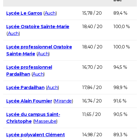
Lycée Le Garros
(
Auch
)
15,78 / 20
89,4 %
Lycée Oratoire Sainte-Marie
18,40 / 20
100,0 %
(
Auch
)
Lycée professionnel Oratoire
18,40 / 20
100,0 %
Sainte-Marie
(
Auch
)
Lycée professionnel
16,70 / 20
94,5 %
Pardailhan
(
Auch
)
Lycée Pardailhan
(
Auch
)
17,84 / 20
98,9 %
Lycée Alain Fournier
(
Mirande
)
16,74 / 20
91,6 %
Lycée du campus Saint-
11,65 / 20
90,5 %
Christophe
(
Masseube
)
Lycée polyvalent Clément
14,98 / 20
89,3 %