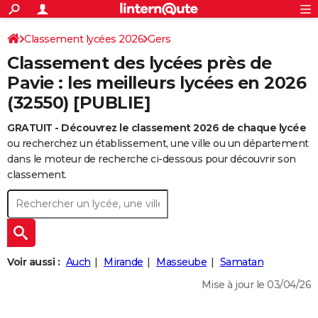
ACTUALITÉS
Connexion
S'inscrire
Classement lycées 2026
Gers
Rechercher
Société
Education
Villes
Politique
Faits Divers
Monde
+
SPORT
Classement des lycées près de
Football
Cyclisme
Forum
Coupe du monde 2026
Tennis
Rugby
CULTURE
Pavie : les meilleurs lycées en 2026
(32550) [PUBLIE]
TNT
Cinéma
Musique
Programme TV
Streaming
Sorties cinéma
+
FINANCE
GRATUIT - Découvrez le classement 2026 de chaque lycée
Impôts
Immobilier
Banque
Crédit
Retraite
Epargne
Risques naturels par ville
Assurance
AUTO
ou recherchez un établissement, une ville ou un département
Réserver un essai
Berlines
Forum auto
Essais
Citadines
SUV
+
dans le moteur de recherche ci-dessous pour découvrir son
HIGH-TECH
classement.
Meilleur smartphone
Ordinateurs
Guide high-tech
Mobiles
Internet
Jeux vidéo
+
BRICOLAGE
Aménagement intérieur
Cuisine
Jardinage
+
Forum
Extérieur
Salle de bains
Rangement
WEEK-END
Escapades
Expositions
Week-end nature
Guides de France
Patrimoine
Musées
+
LIFESTYLE
Voir aussi :
Auch
Mirande
Masseube
Samatan
Bien-être
Mode
+
Art de vivre
Loisirs
Modes de vie
SANTE
Mise à jour le 03/04/26
Guide de la santé
Médicaments
+
Alimentation
Maladies
Sommeil
VOYAGE