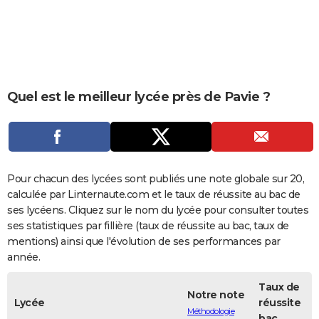
City break
Voyage de noces
Climat
Destinations
Voyage nature
Forum
+
PHOTO
GUIDES D'ACHAT
BONS PLANS
Quel est le meilleur lycée près de Pavie ?
CARTE DE VOEUX
Carte Bonne année
Carte Pâques
Carte de Noël
Carte Saint-Valentin
Carte d'anniversaire
DICTIONNAIRE
Biographies
Expressions
Dictionnaire
Citations
Proverbes
PROGRAMME TV
Pour chacun des lycées sont publiés une note globale sur 20,
COPAINS D'AVANT
calculée par Linternaute.com et le taux de réussite au bac de
ses lycéens. Cliquez sur le nom du lycée pour consulter toutes
Se connecter
Collèges
Universités
Service militaire
S'inscrire
Lycées
Primaires
Entreprises
Avis de recherche
AVIS DE DÉCÈS
ses statistiques par fillière (taux de réussite au bac, taux de
mentions) ainsi que l'évolution de ses performances par
FORUM
année.
Lifestyle
Sport
Television
Cinema
Bricolage
Culture
Auto
Voyage
Taux de
Notre note
Lycée
réussite
Méthodologie
bac