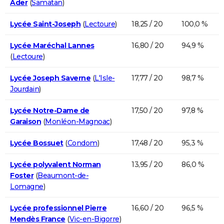
Ader
(
Samatan
)
Lycée Saint-Joseph
(
Lectoure
)
18,25 / 20
100,0 %
Lycée Maréchal Lannes
16,80 / 20
94,9 %
(
Lectoure
)
Lycée Joseph Saverne
(
L'Isle-
17,77 / 20
98,7 %
Jourdain
)
Lycée Notre-Dame de
17,50 / 20
97,8 %
Garaison
(
Monléon-Magnoac
)
Lycée Bossuet
(
Condom
)
17,48 / 20
95,3 %
Lycée polyvalent Norman
13,95 / 20
86,0 %
Foster
(
Beaumont-de-
Lomagne
)
Lycée professionnel Pierre
16,60 / 20
96,5 %
Mendès France
(
Vic-en-Bigorre
)