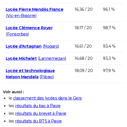
Lycée Pierre Mendès France
16,36 / 20
96,1 %
(
Vic-en-Bigorre
)
Lycée Clémence Royer
18,17 / 20
98,7 %
(
Fonsorbes
)
Lycée d'Artagnan
(
Nogaro
)
16,61 / 20
93,4 %
Lycée Michelet
(
Lannemezan
)
16,68 / 20
93,3 %
Lycée et technologique
18,09 / 20
97,9 %
Nelson Mandela
(
Pibrac
)
Voir aussi :
le
classement des lycées dans le Gers
les
résultats du bac à Pavie
les
résultats du brevet à Pavie
les
résultats du BTS à Pavie