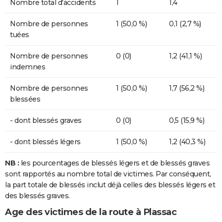
Nombre total d'accidents
1
1,4
Nombre de personnes
1 (50,0 %)
0,1 (2,7 %)
tuées
Nombre de personnes
0 (0)
1,2 (41,1 %)
indemnes
Nombre de personnes
1 (50,0 %)
1,7 (56,2 %)
blessées
- dont blessés graves
0 (0)
0,5 (15,9 %)
- dont blessés légers
1 (50,0 %)
1,2 (40,3 %)
NB :
les pourcentages de blessés légers et de blessés graves
sont rapportés au nombre total de victimes. Par conséquent,
la part totale de blessés inclut déjà celles des blessés légers et
des blessés graves.
Age des victimes de la route à Plassac