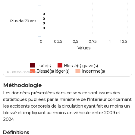
0
0
Plus de 70 ans
0
0
0
0,25
0,5
0,75
1
1,25
Values
Tuée(s)
Blessé(s) grave(s)
Blessé(s) léger(s)
Indemne(s)
© Linternaute.com 2026
Méthodologie
Les données présentées dans ce service sont issues des
statistiques publiées par le ministère de l'Intérieur concernant
les accidents corporels de la circulation ayant fait au moins un
blessé et impliquant au moins un véhicule entre 2009 et
2024.
Définitions