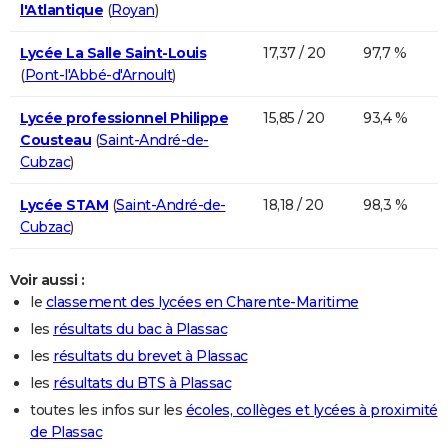
l'Atlantique
(
Royan
)
Lycée La Salle Saint-Louis
17,37 / 20
97,7 %
(
Pont-l'Abbé-d'Arnoult
)
Lycée professionnel Philippe
15,85 / 20
93,4 %
Cousteau
(
Saint-André-de-
Cubzac
)
Lycée STAM
(
Saint-André-de-
18,18 / 20
98,3 %
Cubzac
)
Voir aussi :
le
classement des lycées en Charente-Maritime
les
résultats du bac à Plassac
les
résultats du brevet à Plassac
les
résultats du BTS à Plassac
toutes les infos sur les
écoles, collèges et lycées à proximité
de Plassac