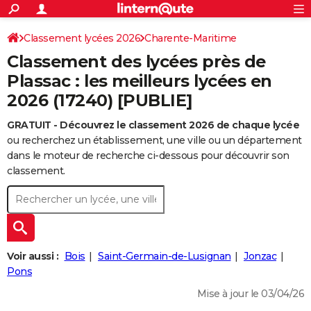
ACTUALITÉS
Connexion
S'inscrire
Classement lycées 2026
Charente-Maritime
Rechercher
Société
Education
Villes
Politique
Faits Divers
Monde
+
SPORT
Classement des lycées près de
Football
Cyclisme
Forum
Coupe du monde 2026
Tennis
Rugby
CULTURE
Plassac : les meilleurs lycées en
2026 (17240) [PUBLIE]
TNT
Cinéma
Musique
Programme TV
Streaming
Sorties cinéma
+
FINANCE
GRATUIT - Découvrez le classement 2026 de chaque lycée
Impôts
Immobilier
Banque
Crédit
Retraite
Epargne
Risques naturels par ville
Assurance
AUTO
ou recherchez un établissement, une ville ou un département
Réserver un essai
Berlines
Forum auto
Essais
Citadines
SUV
+
dans le moteur de recherche ci-dessous pour découvrir son
HIGH-TECH
classement.
Meilleur smartphone
Ordinateurs
Guide high-tech
Mobiles
Internet
Jeux vidéo
+
BRICOLAGE
Aménagement intérieur
Cuisine
Jardinage
+
Forum
Extérieur
Salle de bains
Rangement
WEEK-END
Escapades
Expositions
Week-end nature
Guides de France
Patrimoine
Musées
+
LIFESTYLE
Voir aussi :
Bois
Saint-Germain-de-Lusignan
Jonzac
Bien-être
Mode
+
Art de vivre
Loisirs
Modes de vie
Pons
SANTE
Mise à jour le 03/04/26
Guide de la santé
Médicaments
+
Alimentation
Maladies
Sommeil
VOYAGE