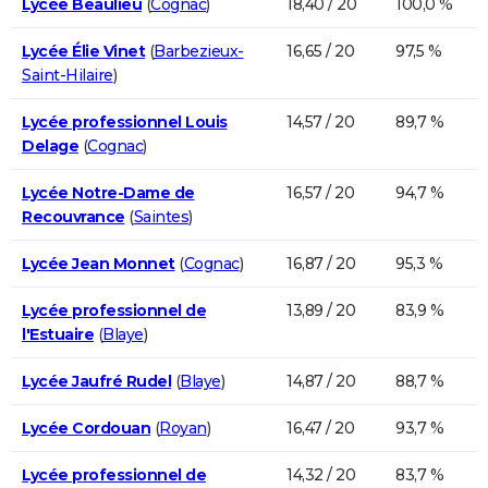
Lycée Beaulieu
(
Cognac
)
18,40 / 20
100,0 %
Lycée Élie Vinet
(
Barbezieux-
16,65 / 20
97,5 %
Saint-Hilaire
)
Lycée professionnel Louis
14,57 / 20
89,7 %
Delage
(
Cognac
)
Lycée Notre-Dame de
16,57 / 20
94,7 %
Recouvrance
(
Saintes
)
Lycée Jean Monnet
(
Cognac
)
16,87 / 20
95,3 %
Lycée professionnel de
13,89 / 20
83,9 %
l'Estuaire
(
Blaye
)
Lycée Jaufré Rudel
(
Blaye
)
14,87 / 20
88,7 %
Lycée Cordouan
(
Royan
)
16,47 / 20
93,7 %
Lycée professionnel de
14,32 / 20
83,7 %