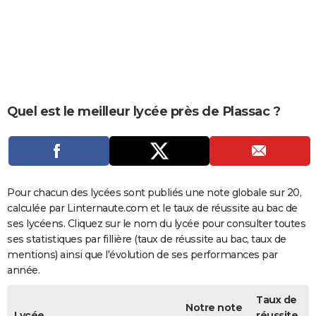
City break
Voyage de noces
Climat
Destinations
Voyage nature
Forum
+
PHOTO
GUIDES D'ACHAT
BONS PLANS
CARTE DE VOEUX
Quel est le meilleur lycée près de Plassac ?
Carte Bonne année
Carte Pâques
Carte de Noël
Carte Saint-Valentin
Carte d'anniversaire
DICTIONNAIRE
Biographies
Expressions
Dictionnaire
Citations
Proverbes
PROGRAMME TV
COPAINS D'AVANT
Pour chacun des lycées sont publiés une note globale sur 20,
calculée par Linternaute.com et le taux de réussite au bac de
Se connecter
Collèges
Universités
Service militaire
S'inscrire
Lycées
Primaires
Entreprises
Avis de recherche
AVIS DE DÉCÈS
ses lycéens. Cliquez sur le nom du lycée pour consulter toutes
ses statistiques par fillière (taux de réussite au bac, taux de
FORUM
mentions) ainsi que l'évolution de ses performances par
année.
Lifestyle
Sport
Television
Cinema
Bricolage
Culture
Auto
Voyage
Taux de
Notre note
Lycée
réussite