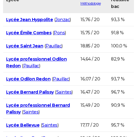
Méthodologie
bac
Lycée Jean Hyppolite
(
Jonzac
)
15,76 / 20
93,3 %
Lycée Émile Combes
(
Pons
)
15,75 / 20
91,8 %
Lycée Saint Jean
(
Pauillac
)
18,85 / 20
100,0 %
Lycée professionnel Odilon
14,64 / 20
82,9 %
Redon
(
Pauillac
)
Lycée Odilon Redon
(
Pauillac
)
16,07 / 20
93,7 %
Lycée Bernard Palissy
(
Saintes
)
16,47 / 20
96,7 %
Lycée professionnel Bernard
15,49 / 20
90,9 %
Palissy
(
Saintes
)
Lycée Bellevue
(
Saintes
)
17,17 / 20
95,7 %