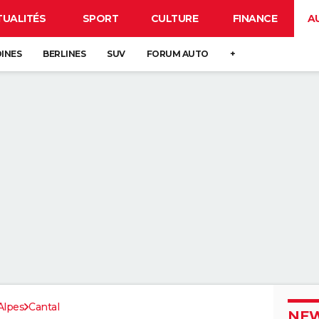
TUALITÉS
SPORT
CULTURE
FINANCE
A
DINES
BERLINES
SUV
FORUM AUTO
+
Alpes
Cantal
NEW