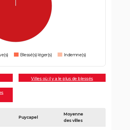
ve(s)
Blessé(s) léger(s)
Indemne(s)
Villes où il y a le plus de blessés
es
Moyenne
Puycapel
des villes