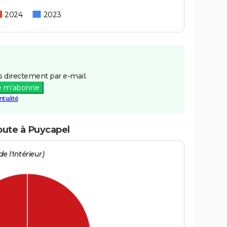
2024
2023
 directement par e-mail.
e m'abonne
tialité
route à Puycapel
e l'Intérieur)