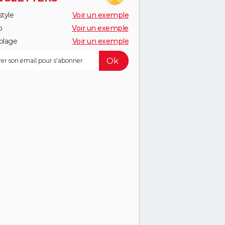
style
Voir un exemple
o
Voir un exemple
olage
Voir un exemple