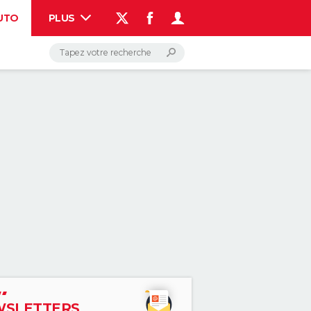
UTO
PLUS
AUTO
HIGH-TECH
BRICOLAGE
WEEK-END
LIFESTYLE
SANTE
VOYAGE
PHOTO
GUIDES D'ACHAT
BONS PLANS
CARTE DE VOEUX
DICTIONNAIRE
PROGRAMME TV
COPAINS D'AVANT
AVIS DE DÉCÈS
FORUM
Connexion
S'inscrire
Rechercher
SLETTERS