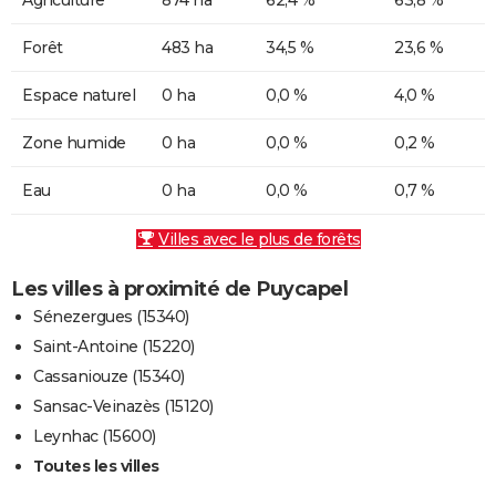
Forêt
483 ha
34,5 %
23,6 %
Espace naturel
0 ha
0,0 %
4,0 %
Zone humide
0 ha
0,0 %
0,2 %
Eau
0 ha
0,0 %
0,7 %
Villes avec le plus de forêts
Les villes à proximité de Puycapel
Sénezergues (15340)
Saint-Antoine (15220)
Cassaniouze (15340)
Sansac-Veinazès (15120)
Leynhac (15600)
Toutes les villes