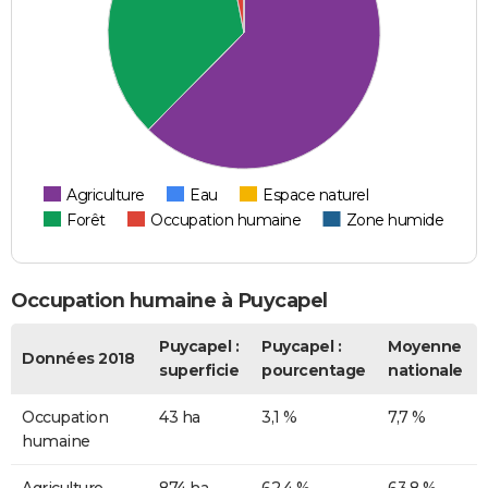
Agriculture
Eau
Espace naturel
Forêt
Occupation humaine
Zone humide
Occupation humaine à Puycapel
Puycapel :
Puycapel :
Moyenne
Données 2018
superficie
pourcentage
nationale
Occupation
43 ha
3,1 %
7,7 %
humaine
Agriculture
874 ha
62,4 %
63,8 %