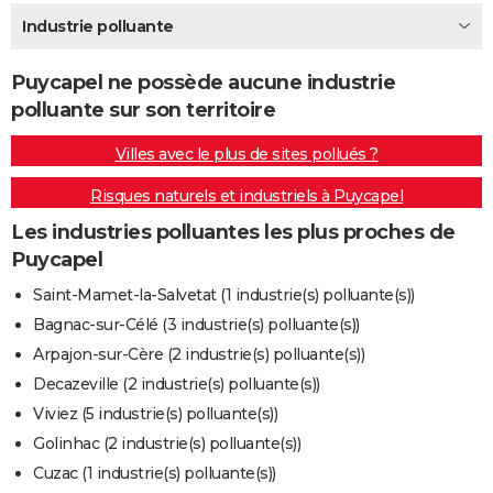
City break
Voyage de noces
Climat
Destinations
Voyage nature
Forum
+
Industrie polluante
PHOTO
GUIDES D'ACHAT
Puycapel ne possède aucune industrie
polluante sur son territoire
BONS PLANS
Villes avec le plus de sites pollués ?
CARTE DE VOEUX
Risques naturels et industriels à Puycapel
Carte Bonne année
Carte Pâques
Carte de Noël
Carte Saint-Valentin
Carte d'anniversaire
DICTIONNAIRE
Les industries polluantes les plus proches de
Biographies
Expressions
Dictionnaire
Citations
Proverbes
PROGRAMME TV
Puycapel
COPAINS D'AVANT
Saint-Mamet-la-Salvetat (1 industrie(s) polluante(s))
Bagnac-sur-Célé (3 industrie(s) polluante(s))
Se connecter
Collèges
Universités
Service militaire
S'inscrire
Lycées
Primaires
Entreprises
Avis de recherche
AVIS DE DÉCÈS
Arpajon-sur-Cère (2 industrie(s) polluante(s))
FORUM
Decazeville (2 industrie(s) polluante(s))
Viviez (5 industrie(s) polluante(s))
Lifestyle
Sport
Television
Cinema
Bricolage
Culture
Auto
Voyage
Golinhac (2 industrie(s) polluante(s))
Cuzac (1 industrie(s) polluante(s))