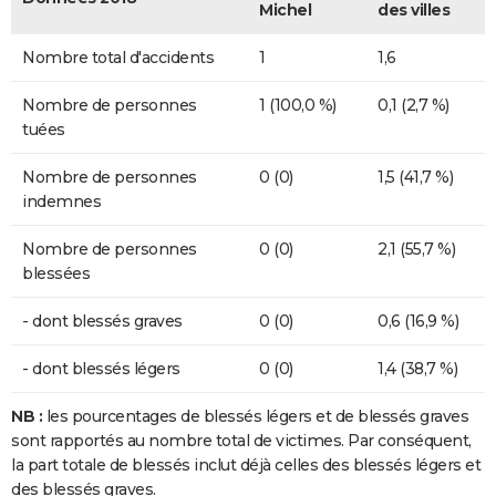
Michel
des villes
Nombre total d'accidents
1
1,6
Nombre de personnes
1 (100,0 %)
0,1 (2,7 %)
tuées
Nombre de personnes
0 (0)
1,5 (41,7 %)
indemnes
Nombre de personnes
0 (0)
2,1 (55,7 %)
blessées
- dont blessés graves
0 (0)
0,6 (16,9 %)
- dont blessés légers
0 (0)
1,4 (38,7 %)
NB :
les pourcentages de blessés légers et de blessés graves
sont rapportés au nombre total de victimes. Par conséquent,
la part totale de blessés inclut déjà celles des blessés légers et
des blessés graves.