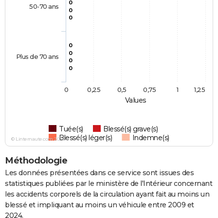
0
50-70 ans
0
0
0
0
Plus de 70 ans
0
0
0
0,25
0,5
0,75
1
1,25
Values
Tuée(s)
Blessé(s) grave(s)
Blessé(s) léger(s)
Indemne(s)
© Linternaute.com 2026
Méthodologie
Les données présentées dans ce service sont issues des
statistiques publiées par le ministère de l'Intérieur concernant
les accidents corporels de la circulation ayant fait au moins un
blessé et impliquant au moins un véhicule entre 2009 et
2024.