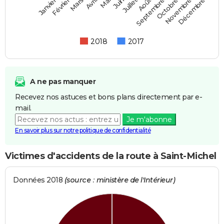
Février
Mai
Août
Novembre
Mars
Juin
Septembre
Décembre
Janvier
Avril
Juillet
Octobre
2018
2017
A ne pas manquer
Recevez nos astuces et bons plans directement par e-
mail.
Je m'abonne
En savoir plus sur notre politique de confidentialité
Victimes d'accidents de la route à Saint-Michel
Données 2018
(source : ministère de l'Intérieur)