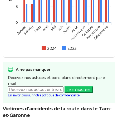
5
0
Janvier
Février
Mars
Avril
Mai
Juin
Juillet
Septembre
Août
Octobre
Novembre
Décembre
2024
2023
A ne pas manquer
Recevez nos astuces et bons plans directement par e-
mail.
Je m'abonne
En savoir plus sur notre politique de confidentialité
Victimes d'accidents de la route dans le Tarn-
et-Garonne