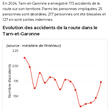
En 2024, Tarn-et-Garonne a enregistré 173 accidents de la
City break
Voyage de noces
Climat
Destinations
Voyage nature
Forum
+
PHOTO
route sur son territoire. Parmi les personnes impliquées, 25
personnes sont décédées, 217 personnes ont été blessées et
GUIDES D'ACHAT
127 en sont sorties indemnes.
BONS PLANS
Evolution des accidents de la route dans le
Tarn-et-Garonne
CARTE DE VOEUX
Carte Bonne année
Carte Pâques
Carte de Noël
Carte Saint-Valentin
Carte d'anniversaire
(source : ministère de l'Intérieur)
DICTIONNAIRE
225
Biographies
Expressions
Dictionnaire
Citations
Proverbes
PROGRAMME TV
COPAINS D'AVANT
Nombre d'accidents
200
Se connecter
Collèges
Universités
Service militaire
S'inscrire
Lycées
Primaires
Entreprises
Avis de recherche
AVIS DE DÉCÈS
175
FORUM
Lifestyle
Sport
Television
Cinema
Bricolage
Culture
Auto
Voyage
150