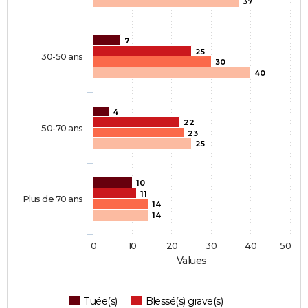
37
7
25
30-50 ans
30
40
4
22
50-70 ans
23
25
10
11
Plus de 70 ans
14
14
0
10
20
30
40
50
Values
Tuée(s)
Blessé(s) grave(s)