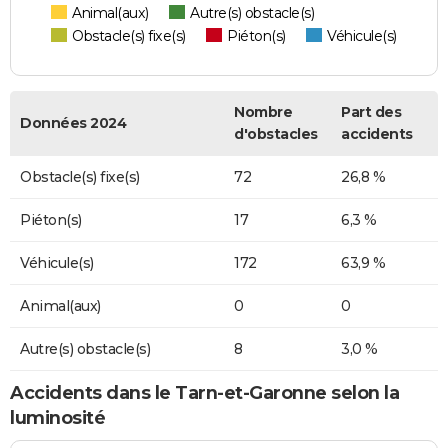
Animal(aux)
Autre(s) obstacle(s)
Obstacle(s) fixe(s)
Piéton(s)
Véhicule(s)
Nombre
Part des
Données 2024
d'obstacles
accidents
Obstacle(s) fixe(s)
72
26,8 %
Piéton(s)
17
6,3 %
Véhicule(s)
172
63,9 %
Animal(aux)
0
0
Autre(s) obstacle(s)
8
3,0 %
Accidents dans le Tarn-et-Garonne selon la
luminosité