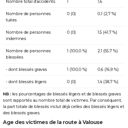
Nombre total d'accidents
1
1,6
Nombre de personnes
0 (0)
0,1 (2,7 %)
tuées
Nombre de personnes
0 (0)
1,5 (41,7 %)
indemnes
Nombre de personnes
1 (100,0 %)
2,1 (55,7 %)
blessées
- dont blessés graves
1 (100,0 %)
0,6 (16,9 %)
- dont blessés légers
0 (0)
1,4 (38,7 %)
NB :
les pourcentages de blessés légers et de blessés graves
sont rapportés au nombre total de victimes. Par conséquent,
la part totale de blessés inclut déjà celles des blessés légers et
des blessés graves.
Age des victimes de la route à Valouse