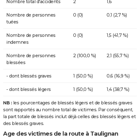
Nombre total d'accidents
2
1,6
Nombre de personnes
0 (0)
0,1 (2,7 %)
tuées
Nombre de personnes
0 (0)
1,5 (41,7 %)
indemnes
Nombre de personnes
2 (100,0 %)
2,1 (55,7 %)
blessées
- dont blessés graves
1 (50,0 %)
0,6 (16,9 %)
- dont blessés légers
1 (50,0 %)
1,4 (38,7 %)
NB :
les pourcentages de blessés légers et de blessés graves
sont rapportés au nombre total de victimes. Par conséquent,
la part totale de blessés inclut déjà celles des blessés légers et
des blessés graves.
Age des victimes de la route à Taulignan