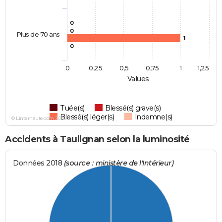
0
0
Plus de 70 ans
1
0
0
0,25
0,5
0,75
1
1,25
Values
Tuée(s)
Blessé(s) grave(s)
Blessé(s) léger(s)
Indemne(s)
© Linternaute.com 2026
Accidents à Taulignan selon la luminosité
Données 2018
(source : ministère de l'Intérieur)