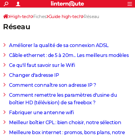
ACTUALITÉS
Connexion
S'inscrire
High-tech
Fiches
Guide high-tech
Réseau
Rechercher
Société
Education
Villes
Politique
Faits Divers
Monde
+
SPORT
Réseau
Football
Cyclisme
Forum
Coupe du monde 2026
Tennis
Rugby
CULTURE
TNT
Cinéma
Musique
Programme TV
Streaming
Sorties cinéma
+
FINANCE
Améliorer la qualité de sa connexion ADSL
Impôts
Immobilier
Banque
Crédit
Retraite
Epargne
Risques naturels par ville
Assurance
Câble ethernet : de 5 à 20m... Les meilleurs modèles
AUTO
Ce qu'il faut savoir sur le Wifi
Réserver un essai
Berlines
Forum auto
Essais
Citadines
SUV
+
HIGH-TECH
Changer d'adresse IP
Meilleur smartphone
Ordinateurs
Guide high-tech
Mobiles
Internet
Jeux vidéo
+
BRICOLAGE
Comment connaître son adresse IP ?
Aménagement intérieur
Cuisine
Jardinage
+
Forum
Extérieur
Salle de bains
Rangement
WEEK-END
Comment remettre les paramètres d'usine du
boîtier HD (télévision) de sa freebox ?
Escapades
Expositions
Week-end nature
Guides de France
Patrimoine
Musées
+
LIFESTYLE
Fabriquer une antenne wifi
Bien-être
Mode
+
Art de vivre
Loisirs
Modes de vie
SANTE
Meilleur boîtier CPL : bien choisir, notre sélection
Guide de la santé
Médicaments
+
Alimentation
Maladies
Sommeil
VOYAGE
Meilleure box internet : promos, bons plans, notre