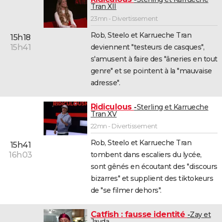
Tran XII
23mn - Divertissement
Rob, Steelo et Karrueche Tran
15h18
deviennent "testeurs de casques",
15h41
s'amusent à faire des "âneries en tout
genre" et se pointent à la "mauvaise
adresse".
Ridiculous
Sterling et Karrueche
Tran XV
22mn - Divertissement
Rob, Steelo et Karrueche Tran
15h41
tombent dans escaliers du lycée,
16h03
sont gênés en écoutant des "discours
bizarres" et supplient des tiktokeurs
de "se filmer dehors".
Catfish : fausse identité
Zay et
Jayda