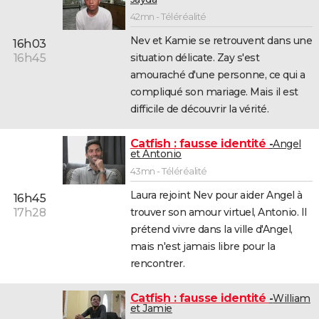
42mn - Téléréalité
Nev et Kamie se retrouvent dans une
16h03
situation délicate. Zay s'est
16h45
amouraché d'une personne, ce qui a
compliqué son mariage. Mais il est
difficile de découvrir la vérité.
Catfish : fausse identité
Angel
et Antonio
43mn - Téléréalité
Laura rejoint Nev pour aider Angel à
16h45
trouver son amour virtuel, Antonio. Il
17h28
prétend vivre dans la ville d'Angel,
mais n'est jamais libre pour la
rencontrer.
Catfish : fausse identité
William
et Jamie