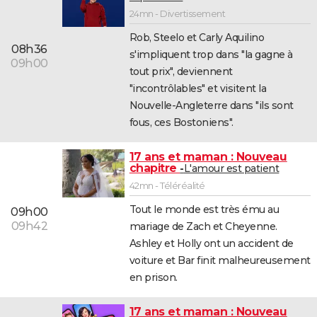
24mn - Divertissement
Rob, Steelo et Carly Aquilino
08h36
s'impliquent trop dans "la gagne à
09h00
tout prix", deviennent
"incontrôlables" et visitent la
Nouvelle-Angleterre dans "ils sont
fous, ces Bostoniens".
17 ans et maman : Nouveau
chapitre
L'amour est patient
42mn - Téléréalité
Tout le monde est très ému au
09h00
09h42
mariage de Zach et Cheyenne.
Ashley et Holly ont un accident de
voiture et Bar finit malheureusement
en prison.
17 ans et maman : Nouveau