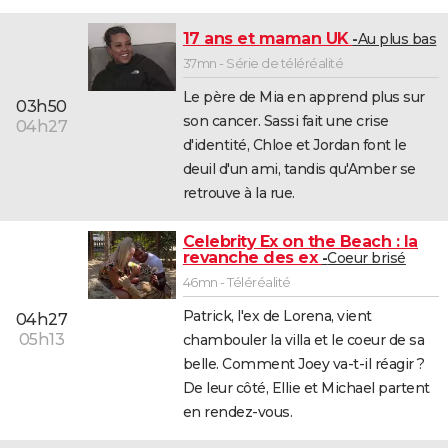
17 ans et maman UK
Au plus bas
37mn - Série de téléréalité
Le père de Mia en apprend plus sur
03h50
son cancer. Sassi fait une crise
04h27
d'identité, Chloe et Jordan font le
deuil d'un ami, tandis qu'Amber se
retrouve à la rue.
Celebrity Ex on the Beach : la
revanche des ex
Coeur brisé
46mn - Téléréalité
Patrick, l'ex de Lorena, vient
04h27
05h13
chambouler la villa et le coeur de sa
belle. Comment Joey va-t-il réagir ?
De leur côté, Ellie et Michael partent
en rendez-vous.