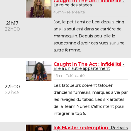
Caught In The Act : Infidélité
La reine des stades
43mn - Téléréalité
Joe, le petit ami de Lexi depuis cinq
21h17
ans, la soutient dans sa carrière de
22h00
mannequin. Depuis peu, elle le
soupçonne d'avoir des vues sur une
autre femme.
Caught In The Act : Infidélité
Elle a un autre appartement
45mn - Téléréalité
Les tatoueurs doivent tatouer
22h00
d'anciens fumeurs, marqués à vie par
22h45
les ravages du tabac. Les six artistes
de la Team Nuñez s'affrontent pour
intégrer le top 5.
Ink Master rédemption
Portraits