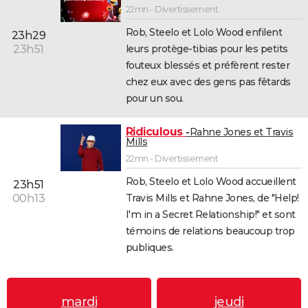
22mn - Divertissement
Rob, Steelo et Lolo Wood enfilent
23h29
leurs protège-tibias pour les petits
23h51
fouteux blessés et préfèrent rester
chez eux avec des gens pas fêtards
pour un sou.
Ridiculous
Rahne Jones et Travis
Mills
22mn - Divertissement
Rob, Steelo et Lolo Wood accueillent
23h51
Travis Mills et Rahne Jones, de "Help!
00h13
I'm in a Secret Relationship!" et sont
témoins de relations beaucoup trop
publiques.
mardi
jeudi