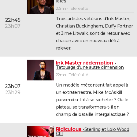
ratés
22mn - Téléréalité
Trois artistes vétérans d'Ink Master,
22h45
Christian Buckingham, Duffy Fortner
23h07
et Jime Litwalk, sont de retour avec
chacun avec un nouveau défi à
relever.
Ink Master rédemption
Tatouage d'une autre dimension
22mn - Téléréalité
Un modèle mécontent fait appel à
23h07
un extraterrestre. Mike McAskill
23h29
parviendra-t-il à se racheter ? Ou le
plateau se transformera-t-il en
champ de bataille intergalactique ?
Ridiculous
Sterling et Lolo Wood
CIII