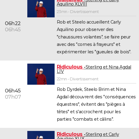
Aquilino XLVIII
23mn - Divertissement
Rob et Steelo accueillent Carly
06h22
Aquilino pour observer des
06h45
"chaussures volantes", se faire peur
avec des "cornes à frayeurs" et
expérimenter les "gueules de bois".
Ridiculous
Sterling et Nina Agdal
LIV
22mn - Divertissement
Rob Dyrdek, Steelo Brim et Nina
06h45
Agdal découvrent des "conséquences
07h07
équestres", évitent des "pièges à
têtes" et s'accrochent pour les
parties "combats et câlins".
Ridiculous
Sterling et Carly
Aquilino XLIX