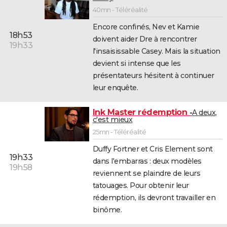
40mn - Téléréalité
Encore confinés, Nev et Kamie
18h53
doivent aider Dre à rencontrer
19h33
l'insaisissable Casey. Mais la situation
devient si intense que les
présentateurs hésitent à continuer
leur enquête.
Ink Master rédemption
A deux,
c'est mieux
25mn - Téléréalité
Duffy Fortner et Cris Element sont
19h33
dans l'embarras : deux modèles
19h58
reviennent se plaindre de leurs
tatouages. Pour obtenir leur
rédemption, ils devront travailler en
binôme.