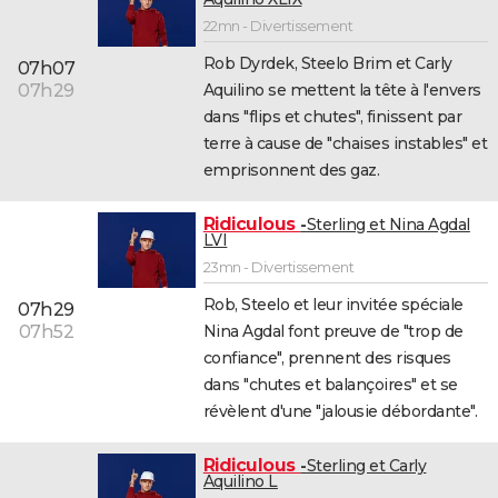
22mn - Divertissement
Rob Dyrdek, Steelo Brim et Carly
07h07
Aquilino se mettent la tête à l'envers
07h29
dans "flips et chutes", finissent par
terre à cause de "chaises instables" et
emprisonnent des gaz.
Ridiculous
Sterling et Nina Agdal
LVI
23mn - Divertissement
Rob, Steelo et leur invitée spéciale
07h29
Nina Agdal font preuve de "trop de
07h52
confiance", prennent des risques
dans "chutes et balançoires" et se
révèlent d'une "jalousie débordante".
Ridiculous
Sterling et Carly
Aquilino L