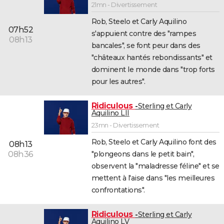
21mn - Divertissement
Rob, Steelo et Carly Aquilino
07h52
s'appuient contre des "rampes
08h13
bancales", se font peur dans des
"châteaux hantés rebondissants" et
dominent le monde dans "trop forts
pour les autres".
Ridiculous
Sterling et Carly
Aquilino LII
23mn - Divertissement
Rob, Steelo et Carly Aquilino font des
08h13
"plongeons dans le petit bain",
08h36
observent la "maladresse féline" et se
mettent à l'aise dans "les meilleures
confrontations".
Ridiculous
Sterling et Carly
Aquilino LV