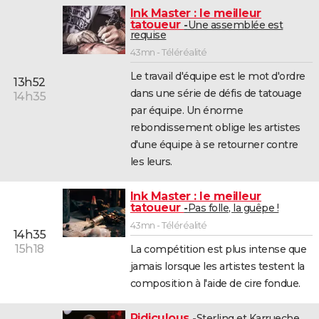
Ink Master : le meilleur
tatoueur
Une assemblée est
requise
43mn - Téléréalité
Le travail d'équipe est le mot d'ordre
13h52
dans une série de défis de tatouage
14h35
par équipe. Un énorme
rebondissement oblige les artistes
d'une équipe à se retourner contre
les leurs.
Ink Master : le meilleur
tatoueur
Pas folle, la guêpe !
43mn - Téléréalité
14h35
15h18
La compétition est plus intense que
jamais lorsque les artistes testent la
composition à l'aide de cire fondue.
Ridiculous
Sterling et Karrueche