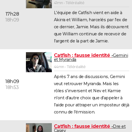
41mn - Téléréalité
L'équipe de Catfish vient en aide à
17h28
Akirra et William, harcelés par l'ex de
18h09
ce dernier, Jamie. Mais ils découvrent
que William continue de recevoir de
l'argent de la part de Jamie.
Catfish : fausse identité
Gemini
et Myranda
44mn - Téléréalité
Après 7 ans de discussions, Gemini
18h09
veut retrouver Myranda. Mais les
18h53
rôles s'inversent et Nev et Kamie
n'ont d'autre choix que d'appeler à
l'aide pour attraper un imposteur déjà
connu de l'émission.
Catfish : fausse identité
Dre et
Casey