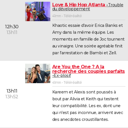
Love & Hip Hop Atlanta
Trouble
du développement
41mn - Téléréalité
Khaotic essaie d'avoir Erica Banks et
12h30
Amy dans la même équipe. Les
13h11
moments en famille de Joc tournent
au vinaigre. Une soirée agréable finit
par l'arrestation de Bambi et Zell.
Are You the One ? A la
recherche des couples parfaits
Ex-plosif
41mn - Téléréalité
13h11
Kareem et Alexis sont poussés à
13h52
bout par Alivia et Keith qui testent
leur compatibilité. Les ex, dont une
qui n'est pas inconnue, arrivent avec
des anecdotes croustillantes.