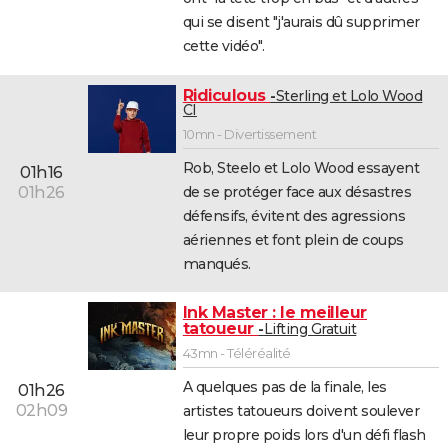
City break
Voyage de noces
Climat
Destinations
Voyage nature
Forum
+
qui se disent "j'aurais dû supprimer
PHOTO
cette vidéo".
GUIDES D'ACHAT
Ridiculous
Sterling et Lolo Wood
BONS PLANS
CI
10mn - Divertissement
CARTE DE VOEUX
Rob, Steelo et Lolo Wood essayent
01h16
Carte Bonne année
Carte Pâques
Carte de Noël
Carte Saint-Valentin
Carte d'anniversaire
DICTIONNAIRE
de se protéger face aux désastres
01h26
défensifs, évitent des agressions
Biographies
Expressions
Dictionnaire
Citations
Proverbes
PROGRAMME TV
aériennes et font plein de coups
manqués.
COPAINS D'AVANT
Se connecter
Collèges
Universités
Service militaire
S'inscrire
Lycées
Primaires
Entreprises
Avis de recherche
AVIS DE DÉCÈS
Ink Master : le meilleur
tatoueur
Lifting Gratuit
FORUM
43mn - Téléréalité
Lifestyle
Sport
Television
Cinema
Bricolage
Culture
Auto
Voyage
A quelques pas de la finale, les
01h26
02h09
artistes tatoueurs doivent soulever
leur propre poids lors d'un défi flash