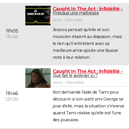
Caught In The Act : Infidélité
Presque une maîtresse
41mn - Téléréalité
Jessica pensait qu'elle et son
11h05
musicien étaient au diapason, mais
11h46
le lien qu'il entretient avec sa
meilleure amie ajoute une fausse
note à leur relation.
Caught In The Act : Infidélité
Que fait le jardinier ici ?
44mn - Téléréalité
Kori demande l'aide de Tami pour
11h46
découvrir si son petit ami George se
12h30
joue d'elle, mais la situation s'inverse
quand Tami réalise qu'elle est l'une
des joueuses.