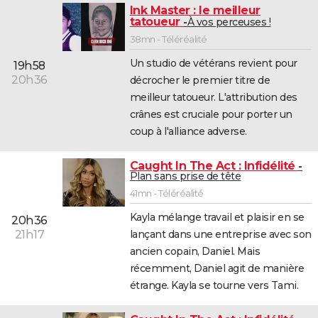
Ink Master : le meilleur
tatoueur
À vos perceuses !
38mn - Téléréalité
Un studio de vétérans revient pour
19h58
20h36
décrocher le premier titre de
meilleur tatoueur. L'attribution des
crânes est cruciale pour porter un
coup à l'alliance adverse.
Caught In The Act : Infidélité
Plan sans prise de tête
41mn - Téléréalité
Kayla mélange travail et plaisir en se
20h36
lançant dans une entreprise avec son
21h17
ancien copain, Daniel. Mais
récemment, Daniel agit de manière
étrange. Kayla se tourne vers Tami.