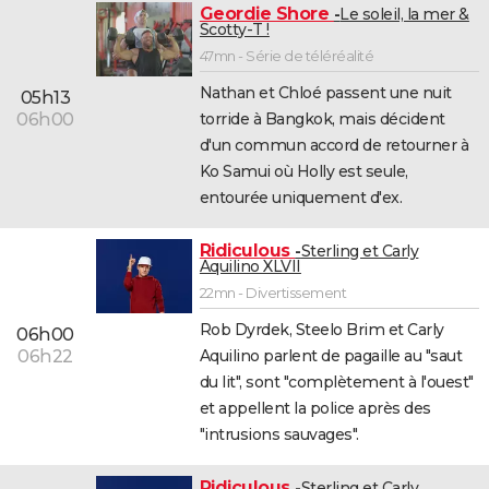
Geordie Shore
Le soleil, la mer &
Scotty-T !
47mn - Série de téléréalité
Nathan et Chloé passent une nuit
05h13
torride à Bangkok, mais décident
06h00
d'un commun accord de retourner à
Ko Samui où Holly est seule,
entourée uniquement d'ex.
Ridiculous
Sterling et Carly
Aquilino XLVII
22mn - Divertissement
Rob Dyrdek, Steelo Brim et Carly
06h00
Aquilino parlent de pagaille au "saut
06h22
du lit", sont "complètement à l'ouest"
et appellent la police après des
"intrusions sauvages".
Ridiculous
Sterling et Carly