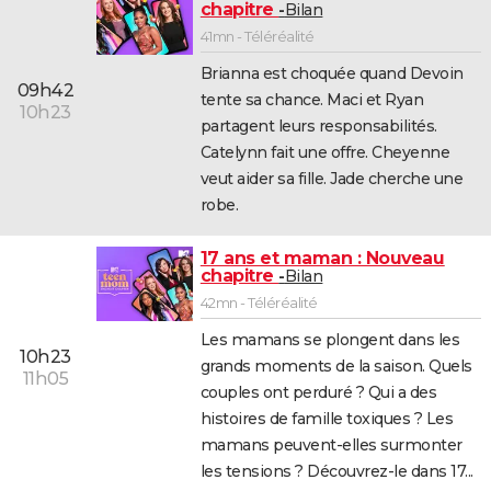
chapitre
Bilan
41mn - Téléréalité
Brianna est choquée quand Devoin
09h42
tente sa chance. Maci et Ryan
10h23
partagent leurs responsabilités.
Catelynn fait une offre. Cheyenne
veut aider sa fille. Jade cherche une
robe.
17 ans et maman : Nouveau
chapitre
Bilan
42mn - Téléréalité
Les mamans se plongent dans les
10h23
grands moments de la saison. Quels
11h05
couples ont perduré ? Qui a des
histoires de famille toxiques ? Les
mamans peuvent-elles surmonter
les tensions ? Découvrez-le dans 17...