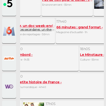
Environnement - 55mn
16h50
17h40
Un jour, un doc week-end
66 minutes : grand format
sible ? (1/2)
Résidences secondaires : un rêve accessible ? (2/2)
Magazine d'actualité - 1h
Magazine de reportages - 50mn
16h30
18h05
Chambord
Le Minotaure c'
Culture - 1h35
Culture - 55mn
16h30
La petite histoire de France
Série humoristique - 4h40
17h05