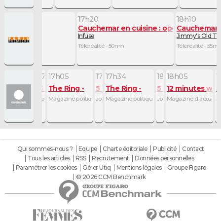
17h20
18h10
Cauchemar en cuisine : opération com
Cauchemar e
yer
Infuse
Jimmy's Old To
Téléréalité - 50mn
Téléréalité - 55m
0
6h38
16h48
17h00
17h05
17h29
17h34
18h00
18h05
1
utes
ade in Europe
News
5 minutes
The Ring
5 minutes
The Ring
5 minutes
12 minutes wit
5
mn
 - 8mn
ciences et technique - 10mn
Journal - 12mn
Journal - 5mn
Magazine politique - 24mn
Journal - 5mn
Magazine politique - 26mn
Journal - 5mn
Magazine d'actualit
J
Qui sommes-nous ?
Equipe
Charte éditoriale
Publicité
Contact
Tous les articles
RSS
Recrutement
Données personnelles
Paramétrer les cookies
Gérer Utiq
Mentions légales
Groupe Figaro
© 2026 CCM Benchmark