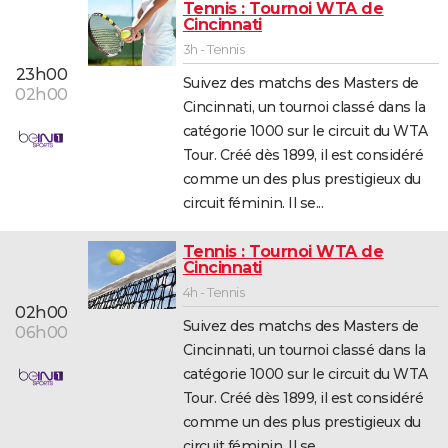
Tennis : Tournoi WTA de
City break
Voyage de noces
Climat
Destinations
Voyage nature
Forum
+
Cincinnati
PHOTO
3h - Tennis
GUIDES D'ACHAT
23h00
Suivez des matchs des Masters de
02h00
BONS PLANS
Cincinnati, un tournoi classé dans la
catégorie 1000 sur le circuit du WTA
CARTE DE VOEUX
Tour. Créé dès 1899, il est considéré
comme un des plus prestigieux du
Carte Bonne année
Carte Pâques
Carte de Noël
Carte Saint-Valentin
Carte d'anniversaire
DICTIONNAIRE
circuit féminin. Il se...
Biographies
Expressions
Dictionnaire
Citations
Proverbes
PROGRAMME TV
Tennis : Tournoi WTA de
Cincinnati
COPAINS D'AVANT
4h - Tennis
Se connecter
Collèges
Universités
Service militaire
S'inscrire
Lycées
Primaires
Entreprises
Avis de recherche
AVIS DE DÉCÈS
02h00
Suivez des matchs des Masters de
06h00
FORUM
Cincinnati, un tournoi classé dans la
catégorie 1000 sur le circuit du WTA
Lifestyle
Sport
Television
Cinema
Bricolage
Culture
Auto
Voyage
Tour. Créé dès 1899, il est considéré
comme un des plus prestigieux du
circuit féminin. Il se...