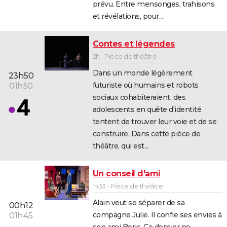
prévu. Entre mensonges, trahisons
City break
Voyage de noces
Climat
Destinations
Voyage nature
Forum
+
PHOTO
et révélations, pour...
GUIDES D'ACHAT
Contes et légendes
BONS PLANS
2h - Pièce de théâtre
Dans un monde légèrement
CARTE DE VOEUX
23h50
futuriste où humains et robots
01h50
Carte Bonne année
Carte Pâques
Carte de Noël
Carte Saint-Valentin
Carte d'anniversaire
DICTIONNAIRE
sociaux cohabiteraient, des
adolescents en quête d'identité
Biographies
Expressions
Dictionnaire
Citations
Proverbes
PROGRAMME TV
tentent de trouver leur voie et de se
construire. Dans cette pièce de
COPAINS D'AVANT
théâtre, qui est...
Se connecter
Collèges
Universités
Service militaire
S'inscrire
Lycées
Primaires
Entreprises
Avis de recherche
AVIS DE DÉCÈS
Un conseil d'ami
FORUM
1h33 - Pièce de théâtre
Lifestyle
Sport
Television
Cinema
Bricolage
Culture
Auto
Voyage
Alain veut se séparer de sa
00h12
compagne Julie. Il confie ses envies à
01h45